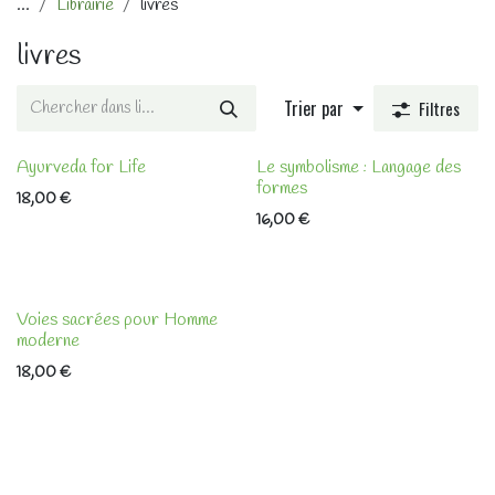
...
Librairie
livres
livres
Trier par
Filtres
Ayurveda for Life
Le symbolisme : Langage des
formes
18,00
€
16,00
€
Voies sacrées pour Homme
moderne
18,00
€