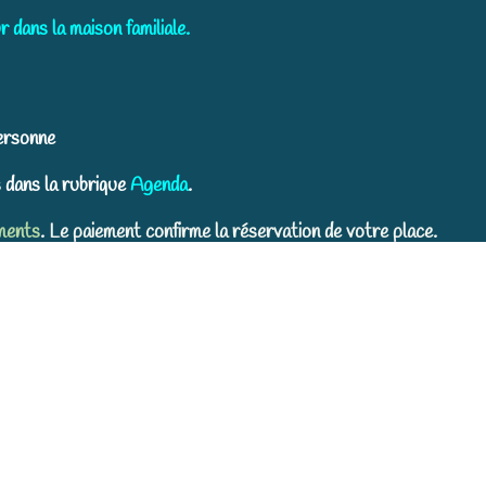
dans la maison familiale.
ersonne
 dans la rubrique
Agenda
.
ments
.
Le paiement confirme la réservation de votre place.
emboursement ni d'échange en cas d'absence à la date réservée sa