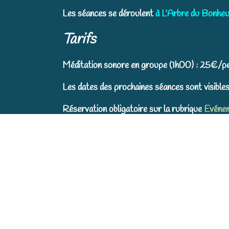
Les séances se déroulent
à L'Arbre du Bonheur 
Tarifs
Méditation sonore en groupe (1h00) : 25€/p
Les dates des prochaines séances sont visibles
Réservation obligatoire sur la rubrique
Evéne
En raison de nombreux abus : il n'y a pas de r
de changer 1 fois de date.
Envie d'en savoir plus?