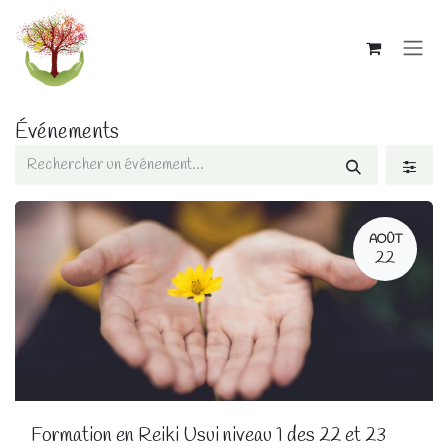
Se rendre au contenu
Événements
AOÛT
22
Formation en Reiki Usui niveau 1 des 22 et 23