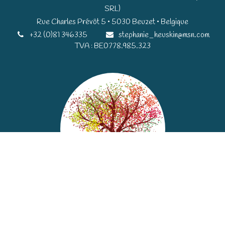
SRL)
Rue Charles Prévôt 5 • 5030 Beuzet • Belgique​​
+32 (0)81 346335
stephanie_heuskin@msn.com
TVA : BE0778.985.323
Copyright © LADB SRL
Généré par
- Le #1
Open Source eCommerce