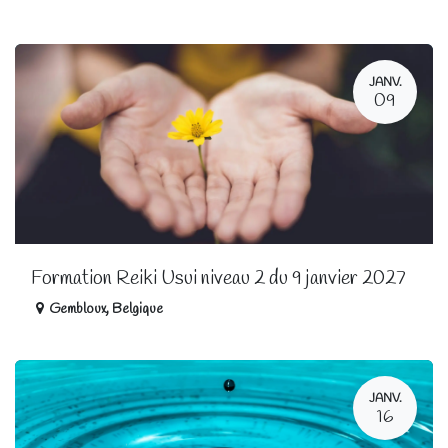
JANV.
09
Formation Reiki Usui niveau 2 du 9 janvier 2027
Gembloux
,
Belgique
JANV.
16