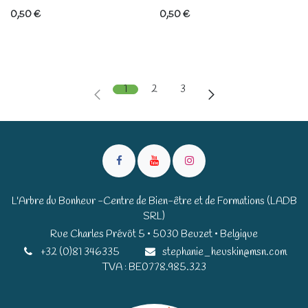
0,50
€
0,50
€
1
2
3
L'Arbre du Bonheur -Centre de Bien-être et de Formations (LADB
SRL)
Rue Charles Prévôt 5 • 5030 Beuzet • Belgique​​
+32 (0)81 346335
stephanie_heuskin@msn.com
TVA : BE0778.985.323