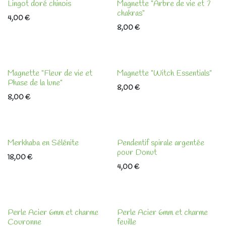
Lingot doré chinois
Magnette "Arbre de vie et 7
chakras"
4,00
€
8,00
€
Magnette "Fleur de vie et
Magnette "Witch Essentials"
Phase de la lune"
8,00
€
8,00
€
Merkhaba en Sélénite
Pendentif spirale argentée
pour Donut
18,00
€
4,00
€
Perle Acier 6mm et charme
Perle Acier 6mm et charme
Couronne
feuille