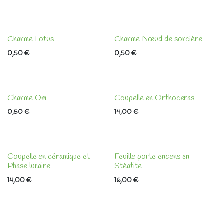
Charme Lotus
Charme Nœud de sorcière
0,50
€
0,50
€
Charme Om
Coupelle en Orthoceras
0,50
€
14,00
€
Coupelle en céramique et
Feuille porte encens en
Phase lunaire
Stéatite
14,00
€
16,00
€