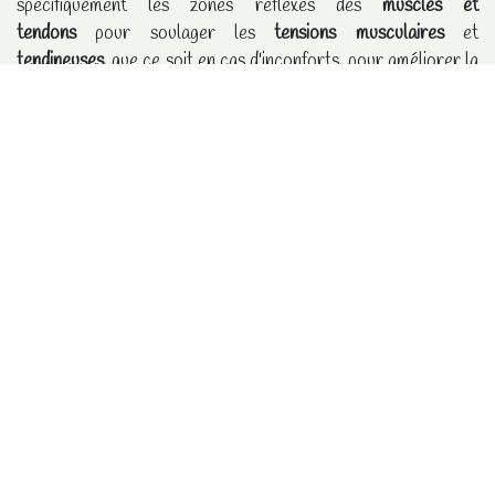
spécifiquement les zones réflexes des
muscles et
tendons
pour soulager les
tensions musculaires
et
tendineuses
, que ce soit en cas d'inconforts, pour améliorer la
souplesse
ou encore
prévenir des blessures
. Cette approche
spécifique d'adresse plus particulièrement
aux
sportifs
souhaitant optimiser leur
performance
et leur
récupération, a
ux personnes souffrant de
douleurs
musculaires ou tendineuses
(crampes, contractures,
tendinites), à toute personne recherchant une
relaxation
musculaire et une détente profonde
.