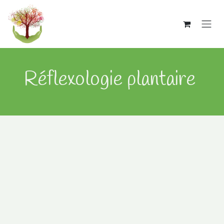
Se rendre au contenu
Réflexologie plantaire