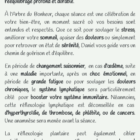
rééquilibrage profond et durable
.
À l'Arbre du Bonheur, chaque séance est une célébration de
votre bien-être, un moment sacré où vos besoins sont
entendus et respectés. Que ce soit pour soulager le
stress
,
améliorer votre
sommeil
, apaiser des
douleurs
ou simplement
pour retrouver un état de
sérénité
, Daniel vous guide vers un
chemin de guérison et d'équilibre.
En période de
changement saisonnier
, en cas
d'œdème
, suite
à une
maladie
importante, après un
choc émotionnel
, en
période de
grande fatigue
ou pour soulager les
douleurs
chroniques,
le
système lymphatique
sera particulièrement
ciblé pour
booster votre système immunitaire.
Néanmoins,
cette réflexologie lymphatique est déconseillée en cas
d'hyperthyroïdie, de thrombose, de phlébite, ou de cancers
.
Une anamnèse sera menée avant la séance.
La réflexologie plantaire peut également cibler