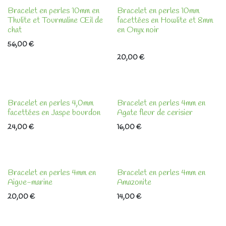
Bracelet en perles 10mm en
Bracelet en perles 10mm
Thulite et Tourmaline Œil de
facettées en Howlite et 8mm
chat
en Onyx noir
56,00
€
20,00
€
Bracelet en perles 4,0mm
Bracelet en perles 4mm en
facettées en Jaspe bourdon
Agate fleur de cerisier
24,00
€
16,00
€
Bracelet en perles 4mm en
Bracelet en perles 4mm en
Aigue-marine
Amazonite
20,00
€
14,00
€