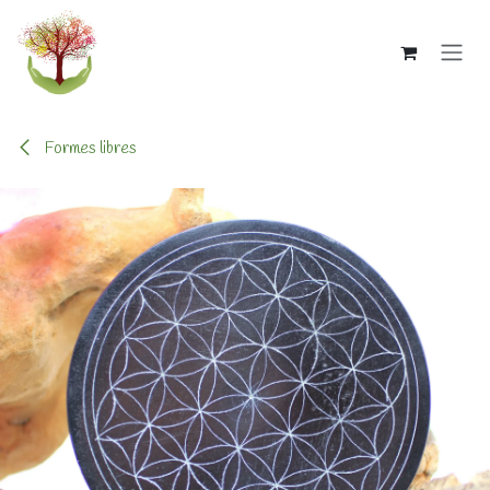
Se rendre au contenu
Formes libres