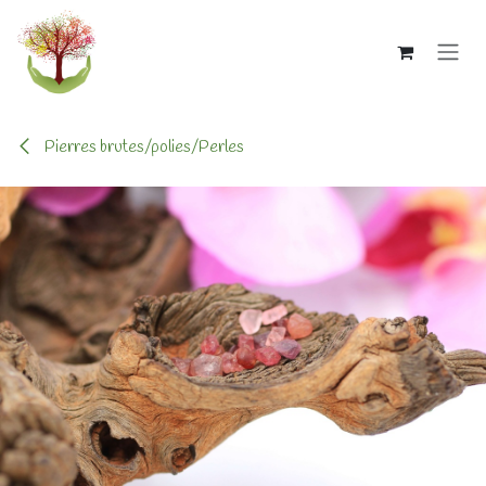
Se rendre au contenu
Pierres brutes/polies/Perles