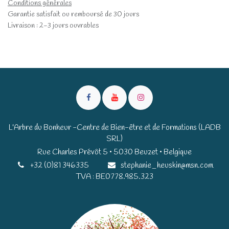
Conditions générales
Garantie satisfait ou remboursé de 30 jours
Livraison : 2-3 jours ouvrables
L'Arbre du Bonheur -Centre de Bien-être et de Formations (LADB
SRL)
Rue Charles Prévôt 5 • 5030 Beuzet • Belgique​​
+32 (0)81 346335
stephanie_heuskin@msn.com
TVA : BE0778.985.323