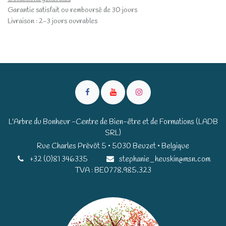
Garantie satisfait ou remboursé de 30 jours
Livraison : 2-3 jours ouvrables
L'Arbre du Bonheur -Centre de Bien-être et de Formations (LADB
SRL)
Rue Charles Prévôt 5 • 5030 Beuzet • Belgique​​
+32 (0)81 346335
stephanie_heuskin@msn.com
TVA : BE0778.985.323