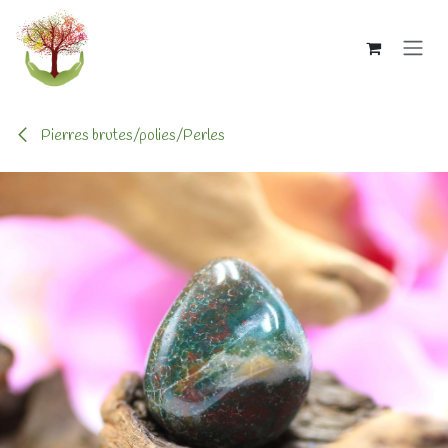
Se rendre au contenu
Pierres brutes/polies/Perles