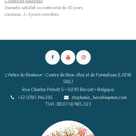
Conditions générales
Garantie satisfait ou remboursé de 30 jours
Livraison : 2-3 jours ouvrables
L'Arbre du Bonheur -Centre de Bien-être et de Formations (LADB
SRL)
Rue Charles Prévôt 5 • 5030 Beuzet • Belgique​​
+32 (0)81 346335
stephanie_heuskin@msn.com
TVA : BE0778.985.323