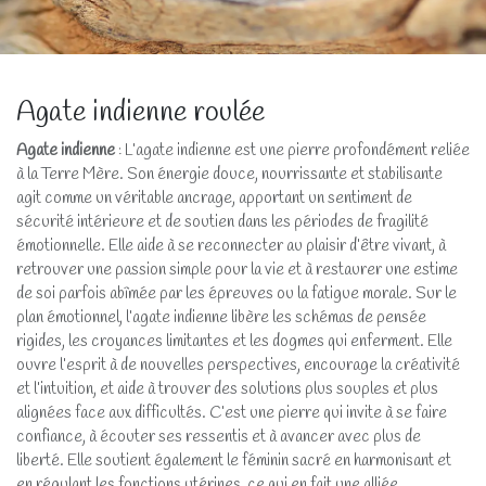
Agate indienne roulée
Agate indienne
: L’agate indienne est une pierre profondément reliée
à la Terre Mère. Son énergie douce, nourrissante et stabilisante
agit comme un véritable ancrage, apportant un sentiment de
sécurité intérieure et de soutien dans les périodes de fragilité
émotionnelle. Elle aide à se reconnecter au plaisir d’être vivant, à
retrouver une passion simple pour la vie et à restaurer une estime
de soi parfois abîmée par les épreuves ou la fatigue morale. Sur le
plan émotionnel, l’agate indienne libère les schémas de pensée
rigides, les croyances limitantes et les dogmes qui enferment. Elle
ouvre l’esprit à de nouvelles perspectives, encourage la créativité
et l’intuition, et aide à trouver des solutions plus souples et plus
alignées face aux difficultés. C’est une pierre qui invite à se faire
confiance, à écouter ses ressentis et à avancer avec plus de
liberté. Elle soutient également le féminin sacré en harmonisant et
en régulant les fonctions utérines, ce qui en fait une alliée