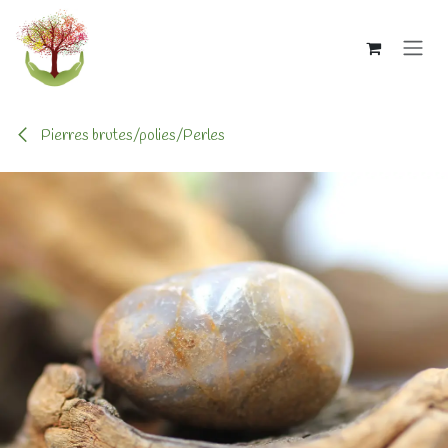
Se rendre au contenu
Pierres brutes/polies/Perles