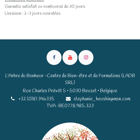
Garantie satisfait ou remboursé de 30 jours
Livraison : 2-3 jours ouvrables
L'Arbre du Bonheur -Centre de Bien-être et de Formations (LADB
SRL)
Rue Charles Prévôt 5 • 5030 Beuzet • Belgique​​
+32 (0)81 346335
stephanie_heuskin@msn.com
TVA : BE0778.985.323