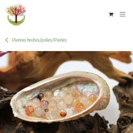
Se rendre au contenu
Pierres brutes/polies/Perles