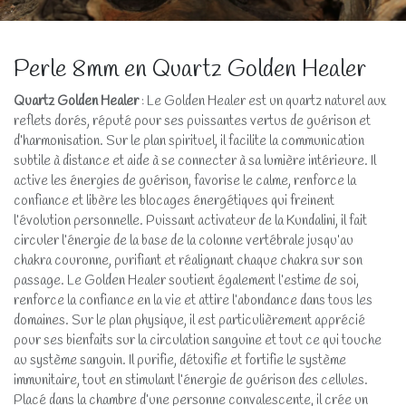
Perle 8mm en Quartz Golden Healer
Quartz Golden Healer
: Le Golden Healer est un quartz naturel aux
reflets dorés, réputé pour ses puissantes vertus de guérison et
d’harmonisation. Sur le plan spirituel, il facilite la communication
subtile à distance et aide à se connecter à sa lumière intérieure. Il
active les énergies de guérison, favorise le calme, renforce la
confiance et libère les blocages énergétiques qui freinent
l’évolution personnelle. Puissant activateur de la Kundalini, il fait
circuler l’énergie de la base de la colonne vertébrale jusqu’au
chakra couronne, purifiant et réalignant chaque chakra sur son
passage. Le Golden Healer soutient également l’estime de soi,
renforce la confiance en la vie et attire l’abondance dans tous les
domaines. Sur le plan physique, il est particulièrement apprécié
pour ses bienfaits sur la circulation sanguine et tout ce qui touche
au système sanguin. Il purifie, détoxifie et fortifie le système
immunitaire, tout en stimulant l’énergie de guérison des cellules.
Placé dans la chambre d’une personne convalescente, il crée un