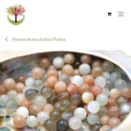
Se rendre au contenu
Pierres brutes/polies/Perles