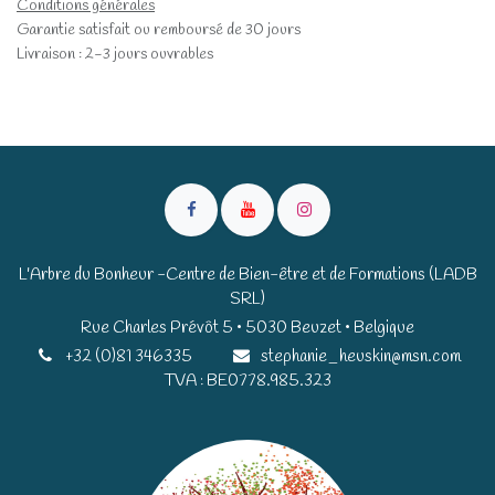
Conditions générales
Garantie satisfait ou remboursé de 30 jours
Livraison : 2-3 jours ouvrables
L'Arbre du Bonheur -Centre de Bien-être et de Formations (LADB
SRL)
Rue Charles Prévôt 5 • 5030 Beuzet • Belgique​​
+32 (0)81 346335
stephanie_heuskin@msn.com
TVA : BE0778.985.323