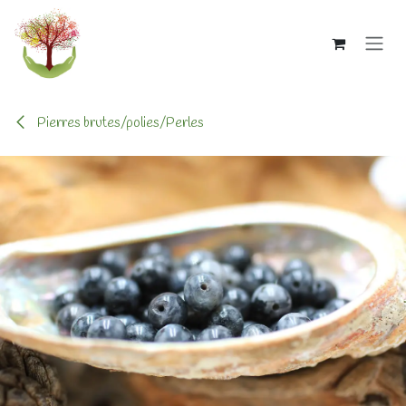
Se rendre au contenu
Pierres brutes/polies/Perles