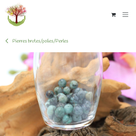
Se rendre au contenu
Pierres brutes/polies/Perles