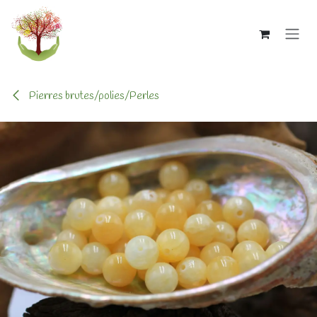
Se rendre au contenu
Pierres brutes/polies/Perles