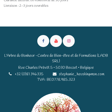
Garantie satisfait ou remboursé de 30 jours
Livraison : 2-3 jours ouvrables
L'Arbre du Bonheur -Centre de Bien-être et de Formations (LADB
SRL)
Rue Charles Prévôt 5 • 5030 Beuzet • Belgique​​
+32 (0)81 346335
stephanie_heuskin@msn.com
TVA : BE0778.985.323