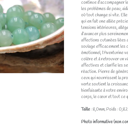
continue d’accompagner les
les problèmes de peau, aid
où tout change si vite. Elle
qui en fait une alliée préc
tensions intérieures, allèg
d’avancer plus sereinement.
affections cutanées liées 
soulage efficacement les co
émotionnel, l’Aventurine ver
colère et à retrouver un vé
affectives et clarifie les s
réaction. Pierre de généros
ceux qui nourrissent la pro
verte soutient la croissan
bienfaisante à votre envir
corps, le cœur et tout ce 
Taille
: 8,0mm; Poids : 0,82g
Photo informative (non con