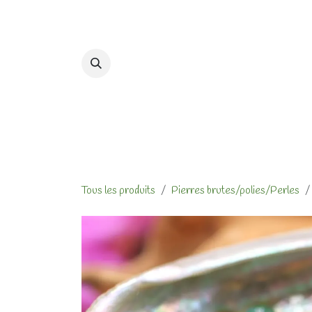
Se rendre au contenu
Accueil
Formations et At
Tous les produits
Pierres brutes/polies/Perles