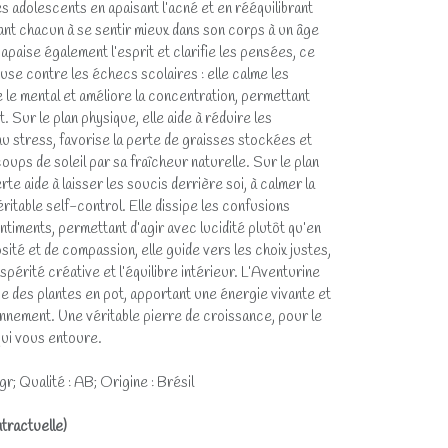
 adolescents en apaisant l’acné et en rééquilibrant
ant chacun à se sentir mieux dans son corps à un âge
 apaise également l’esprit et clarifie les pensées, ce
ieuse contre les échecs scolaires : elle calme les
e le mental et améliore la concentration, permettant
 Sur le plan physique, elle aide à réduire les
au stress, favorise la perte de graisses stockées et
ups de soleil par sa fraîcheur naturelle. Sur le plan
te aide à laisser les soucis derrière soi, à calmer la
ritable self-control. Elle dissipe les confusions
entiments, permettant d’agir avec lucidité plutôt qu’en
ité et de compassion, elle guide vers les choix justes,
spérité créative et l’équilibre intérieur. L’Aventurine
ce des plantes en pot, apportant une énergie vivante et
onnement. Une véritable pierre de croissance, pour le
qui vous entoure.
r; Qualité : AB; Origine : Brésil
tractuelle)