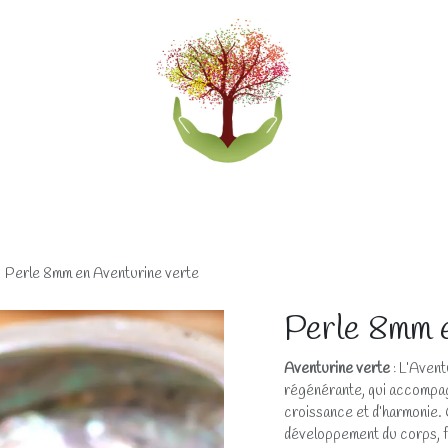
eliers
Accompagnements
Boutique lithothérapi
Perle 8mm en Aventurine verte
Perle 8mm e
Aventurine verte
: L’Avent
régénérante, qui accompag
croissance et d’harmonie. C
développement du corps, fa