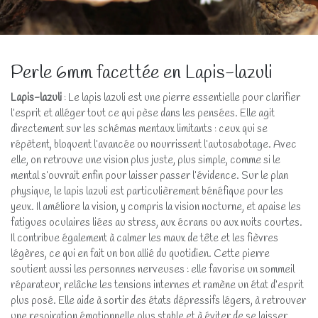
Perle 6mm facettée en Lapis-lazuli
Lapis-lazuli
: Le lapis lazuli est une pierre essentielle pour clarifier
l’esprit et alléger tout ce qui pèse dans les pensées. Elle agit
directement sur les schémas mentaux limitants : ceux qui se
répètent, bloquent l’avancée ou nourrissent l’autosabotage. Avec
elle, on retrouve une vision plus juste, plus simple, comme si le
mental s’ouvrait enfin pour laisser passer l’évidence. Sur le plan
physique, le lapis lazuli est particulièrement bénéfique pour les
yeux. Il améliore la vision, y compris la vision nocturne, et apaise les
fatigues oculaires liées au stress, aux écrans ou aux nuits courtes.
Il contribue également à calmer les maux de tête et les fièvres
légères, ce qui en fait un bon allié du quotidien. Cette pierre
soutient aussi les personnes nerveuses : elle favorise un sommeil
réparateur, relâche les tensions internes et ramène un état d’esprit
plus posé. Elle aide à sortir des états dépressifs légers, à retrouver
une respiration émotionnelle plus stable et à éviter de se laisser