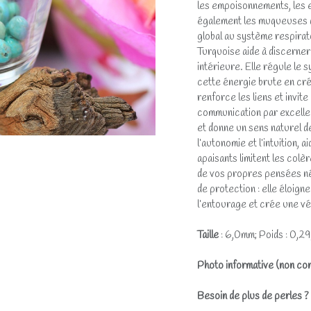
les empoisonnements, les e
également les muqueuses de
global au système respirato
Turquoise aide à discerner 
intérieure. Elle régule le 
cette énergie brute en créa
renforce les liens et invit
communication par excellenc
et donne un sens naturel d
l’autonomie et l’intuition, 
apaisants limitent les col
de vos propres pensées nég
de protection : elle éloigne
l’entourage et crée une vér
Taille
: 6,0mm; Poids : 0,29
Photo informative (non con
Besoin de plus de perles 