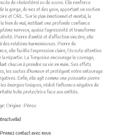
xcès de cholestérol ou de sucre. Elle renforce
 la gorge, du nez et des yeux, apportant un soutien
ire et ORL. Sur le plan émotionnel et mental, la
le bien du mal, instillant une profonde confiance
système nerveux, apaise l'agressivité et transforme
tivité. Pierre d’amitié et d’affection sincère, elle
e à des relations harmonieuses. Pierre de
e, elle facilite l’expression claire, l’écoute attentive
e la répartie. La Turquoise encourage le courage,
aidant chacun à prendre sa vie en main. Ses effets
ères, les sautes d’humeur et protègent votre entourage
atives. Enfin, elle agit comme une puissante pierre
 les énergies toxiques, réduit l'influence négative de
itable bulle protectrice face aux entités.
gr; Origine : Pérou
tractuelle)
? Prenez contact avec nous