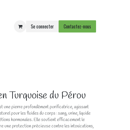
Se connecter
Contactez-nous
e
Agenda
Événements
n Turquoise du Pérou
st une pierre profondément purificatrice, agissant
turel pour les fluides du corps : sang, urine, liquide
tions hormonales. Elle soutient efficacement le
re une protection précieuse contre les intoxications,