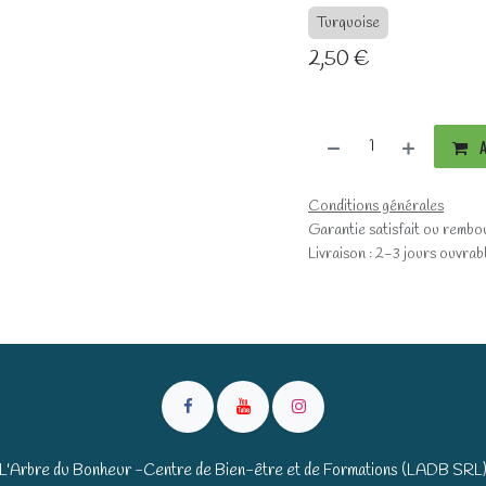
Turquoise
2,50
€
A
Conditions générales
Garantie satisfait ou rembo
Livraison : 2-3 jours ouvrab
L'Arbre du Bonheur -Centre de Bien-être et de Formations (LADB SRL