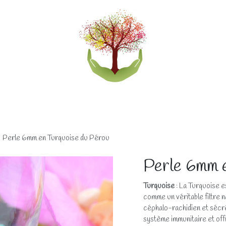
eliers
Accompagnements
Boutique lithothérapi
Perle 6mm en Turquoise du Pérou
Perle 6mm e
Turquoise
: La Turquoise e
comme un véritable filtre na
céphalo-rachidien et sécré
système immunitaire et off