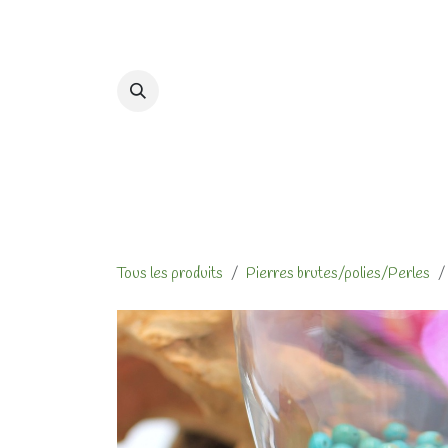
Se rendre au contenu
Accueil
Formations et At
Tous les produits
Pierres brutes/polies/Perles