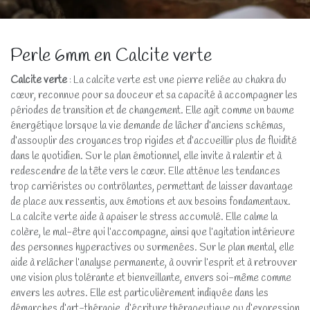
Perle 6mm en Calcite verte
Calcite verte
: La calcite verte est une pierre reliée au chakra du
cœur, reconnue pour sa douceur et sa capacité à accompagner les
périodes de transition et de changement. Elle agit comme un baume
énergétique lorsque la vie demande de lâcher d’anciens schémas,
d’assouplir des croyances trop rigides et d’accueillir plus de fluidité
dans le quotidien. Sur le plan émotionnel, elle invite à ralentir et à
redescendre de la tête vers le cœur. Elle atténue les tendances
trop carriéristes ou contrôlantes, permettant de laisser davantage
de place aux ressentis, aux émotions et aux besoins fondamentaux.
La calcite verte aide à apaiser le stress accumulé. Elle calme la
colère, le mal-être qui l’accompagne, ainsi que l’agitation intérieure
des personnes hyperactives ou surmenées. Sur le plan mental, elle
aide à relâcher l’analyse permanente, à ouvrir l’esprit et à retrouver
une vision plus tolérante et bienveillante, envers soi-même comme
envers les autres. Elle est particulièrement indiquée dans les
démarches d’art-thérapie, d’écriture thérapeutique ou d’expression