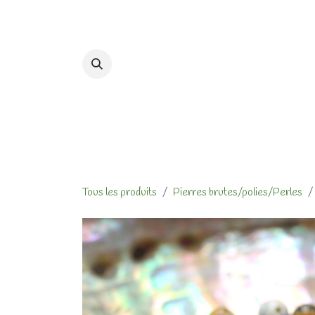
Se rendre au contenu
Accueil
Formations et At
Tous les produits
Pierres brutes/polies/Perles