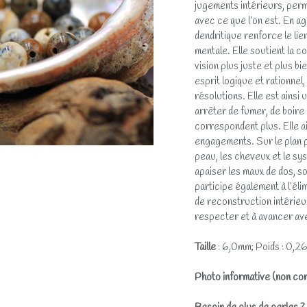
jugements intérieurs, perme
avec ce que l’on est. En a
dendritique renforce le lie
mentale. Elle soutient la c
vision plus juste et plus bi
esprit logique et rationnel
résolutions. Elle est ainsi
arrêter de fumer, de boire 
correspondent plus. Elle ai
engagements. Sur le plan p
peau, les cheveux et le sys
apaiser les maux de dos, s
participe également à l’élim
de reconstruction intérieur
respecter et à avancer ave
Taille
: 6,0mm; Poids : 0,2
Photo informative (non con