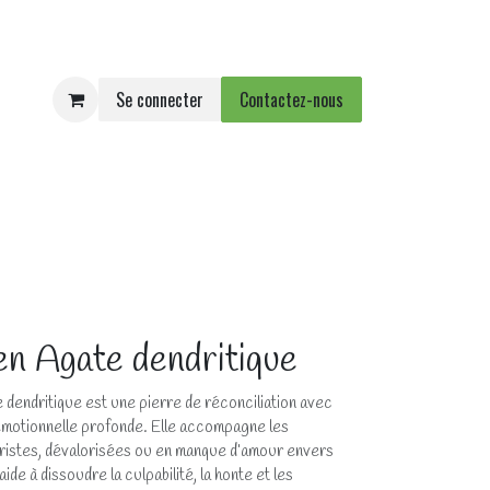
Se connecter
Contactez-nous
e
Agenda
Événements
n Agate dendritique
e dendritique est une pierre de réconciliation avec
motionnelle profonde. Elle accompagne les
tristes, dévalorisées ou en manque d’amour envers
de à dissoudre la culpabilité, la honte et les