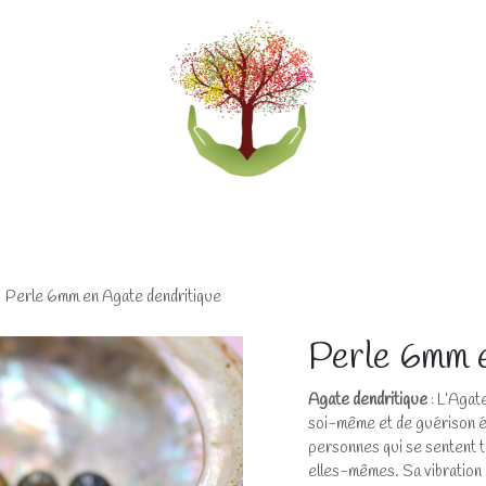
eliers
Accompagnements
Boutique lithothérapi
Perle 6mm en Agate dendritique
Perle 6mm e
Agate dendritique
: L’Agat
soi-même et de guérison é
personnes qui se sentent 
elles-mêmes. Sa vibration ai