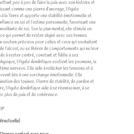
ttant peu à peu de faire la paix avec son histoire et
gissant comme une pierre d’ancrage, l’Agate
n à la Terre et apporte une stabilité émotionnelle et
onfiance en soi et l’estime personnelle, favorisant une
enveillante de soi. Sur le plan mental, elle stimule un
, ce qui permet de rester aligné avec ses bonnes
 un soutien précieux pour celles et ceux qui souhaitent
de l’alcool, ou se libérer de comportements qui ne leur
de à rester centré, constant et fidèle à ses
hysique, l’Agate dendritique soutient les poumons, la
tème nerveux. Elle aide à relâcher les tensions et à
ouvent liés à une surcharge émotionnelle. Elle
ination des toxines. Pierre de stabilité, de pardon et
e, l’Agate dendritique aide à se réenraciner, à se
c plus de paix et de cohérence.
6gr
tractuelle)