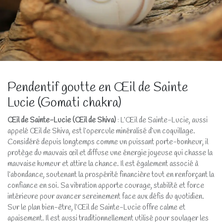
Pendentif goutte en Œil de Sainte
Lucie (Gomati chakra)
Œil de Sainte-Lucie (Œil de Shiva)
: L’Œil de Sainte-Lucie, aussi
appelé Œil de Shiva, est l’opercule minéralisé d’un coquillage.
Considéré depuis longtemps comme un puissant porte-bonheur, il
protège du mauvais œil et diffuse une énergie joyeuse qui chasse la
mauvaise humeur et attire la chance. Il est également associé à
l’abondance, soutenant la prospérité financière tout en renforçant la
confiance en soi. Sa vibration apporte courage, stabilité et force
intérieure pour avancer sereinement face aux défis du quotidien.
Sur le plan bien-être, l’Œil de Sainte-Lucie offre calme et
apaisement. Il est aussi traditionnellement utilisé pour soulager les