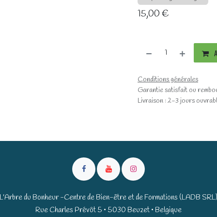
15,00
€
A
Conditions générales
Garantie satisfait ou rembo
Livraison : 2-3 jours ouvrab
L'Arbre du Bonheur -Centre de Bien-être et de Formations (LADB SRL
Rue Charles Prévôt 5 • 5030 Beuzet • Belgique​​