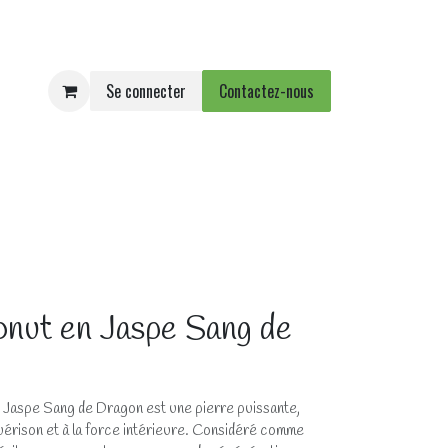
Se connecter
Contactez-nous
e
Agenda
Événements
onut en Jaspe Sang de
 Jaspe Sang de Dragon est une pierre puissante,
a guérison et à la force intérieure. Considéré comme