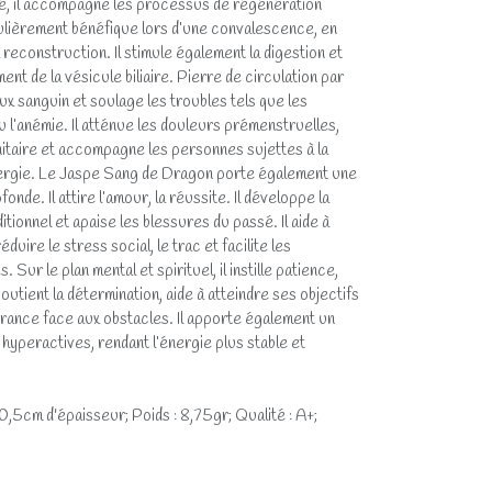
lité, il accompagne les processus de régénération
ulièrement bénéfique lors d’une convalescence, en
reconstruction. Il stimule également la digestion et
ent de la vésicule biliaire. Pierre de circulation par
lux sanguin et soulage les troubles tels que les
 l’anémie. Il atténue les douleurs prémenstruelles,
itaire et accompagne les personnes sujettes à la
ergie. Le Jaspe Sang de Dragon porte également une
nde. Il attire l’amour, la réussite. Il développe la
tionnel et apaise les blessures du passé. Il aide à
uire le stress social, le trac et facilite les
 Sur le plan mental et spirituel, il instille patience,
outient la détermination, aide à atteindre ses objectifs
urance face aux obstacles. Il apporte également un
yperactives, rendant l’énergie plus stable et
,5cm d'épaisseur; Poids : 8,75gr; Qualité : A+;