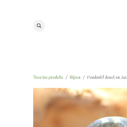
Se rendre au contenu
Accueil
Formations et At
Tous les produits
Bijoux
Pendentif donut en Ja