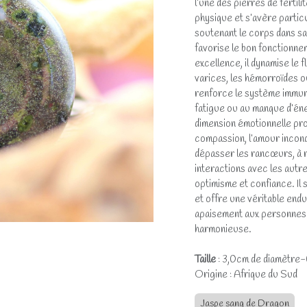
l’une des pierres de ferti
physique et s’avère partic
soutenant le corps dans sa 
favorise le bon fonctionnem
excellence, il dynamise le f
varices, les hémorroïdes ou
renforce le système immun
fatigue ou au manque d’én
dimension émotionnelle profo
compassion, l’amour incondi
dépasser les rancœurs, à réd
interactions avec les autres.
optimisme et confiance. Il s
et offre une véritable end
apaisement aux personnes h
harmonieuse.
Taille
: 3,0cm de diamètre-0
Origine : Afrique du Sud
Jaspe sang de Dragon