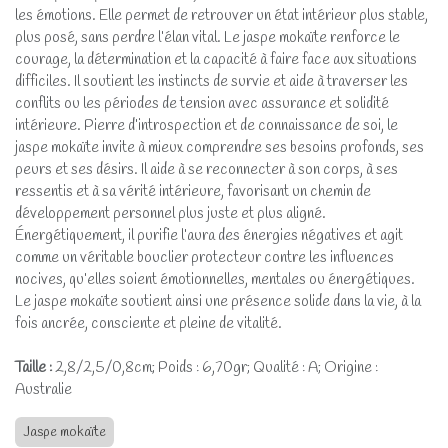
les émotions. Elle permet de retrouver un état intérieur plus stable,
plus posé, sans perdre l’élan vital. Le jaspe mokaïte renforce le
courage, la détermination et la capacité à faire face aux situations
difficiles. Il soutient les instincts de survie et aide à traverser les
conflits ou les périodes de tension avec assurance et solidité
intérieure. Pierre d’introspection et de connaissance de soi, le
jaspe mokaïte invite à mieux comprendre ses besoins profonds, ses
peurs et ses désirs. Il aide à se reconnecter à son corps, à ses
ressentis et à sa vérité intérieure, favorisant un chemin de
développement personnel plus juste et plus aligné.
Énergétiquement, il purifie l’aura des énergies négatives et agit
comme un véritable bouclier protecteur contre les influences
nocives, qu’elles soient émotionnelles, mentales ou énergétiques.
Le jaspe mokaïte soutient ainsi une présence solide dans la vie, à la
fois ancrée, consciente et pleine de vitalité.
Taille :
2,8/2,5/0,8cm; Poids : 6,70gr; Qualité : A; Origine :
Australie
Jaspe mokaïte