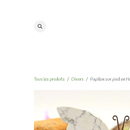
Se rendre au contenu
Accueil
Formations et At
Tous les produits
Divers
Papillon sur pied en H