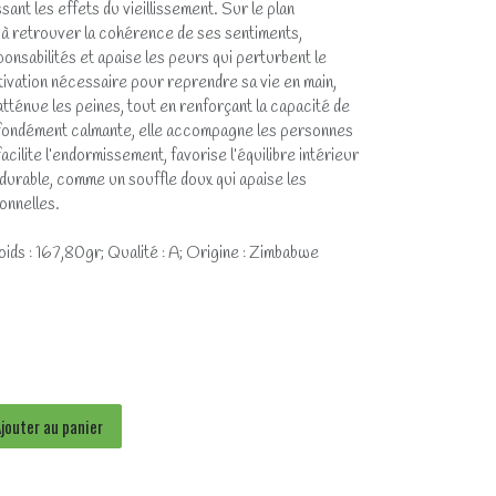
ssant les effets du vieillissement. Sur le plan
e à retrouver la cohérence de ses sentiments,
onsabilités et apaise les peurs qui perturbent le
motivation nécessaire pour reprendre sa vie en main,
atténue les peines, tout en renforçant la capacité de
fondément calmante, elle accompagne les personnes
acilite l’endormissement, favorise l’équilibre intérieur
 durable, comme un souffle doux qui apaise les
onnelles.
ids : 167,80gr; Qualité : A; Origine : Zimbabwe
jouter au panier