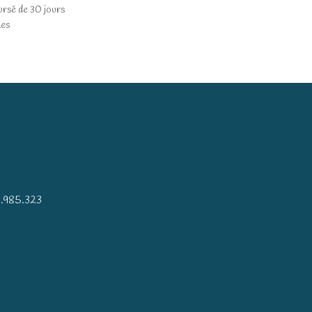
ursé de 30 jours
les
)
.985.323