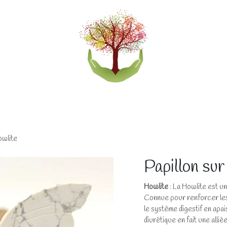
eliers
Accompagnements
Boutique lithothérapi
owlite
Papillon sur
Howlite
: La Howlite est un
Connue pour renforcer les 
le système digestif en apai
diurétique en fait une alli