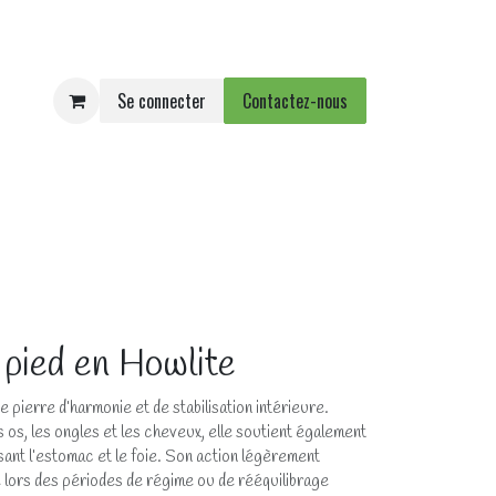
Se connecter
Contactez-nous
e
Agenda
Événements
 pied en Howlite
e pierre d’harmonie et de stabilisation intérieure.
os, les ongles et les cheveux, elle soutient également
sant l’estomac et le foie. Son action légèrement
ée lors des périodes de régime ou de rééquilibrage