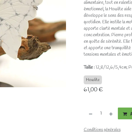
alimentaire, tout en ralenti
émotionnel, la Howlite aid
développe le sens des resp
quotidien. Elle instille la 
apporte clarté mentale et 
concentration. Pierre pro
en quête de sérénité. Elle f
et apporte une tranquillité
tensions mentales et émoti
Taille :
12,8/12,6/5,4cm; Po
Howlite
61,00
€
A
Conditions générales