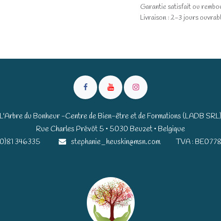
Garantie satisfait ou rembo
Livraison : 2-3 jours ouvrab
L'Arbre du Bonheur -Centre de Bien-être et de Formations (LADB SRL
Rue Charles Prévôt 5 • 5030 Beuzet • Belgique​​
(0)81 346335
stephanie_heuskin@msn.com
TVA : BE0778