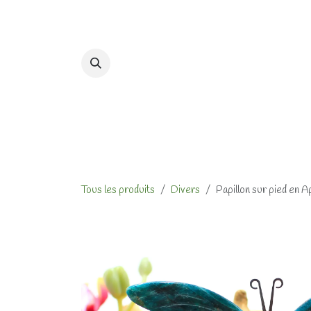
Se rendre au contenu
Accueil
Formations et At
Tous les produits
Divers
Papillon sur pied en A