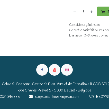
A
Conditions générales
Garantie satisfait ou rembo
Livraison : 2-3 jours ouvrab
L'Arbre du Bonheur -Centre de Bien-être et de Formations (LADB SRL
Rue Charles Prévôt 5 • 5030 Beuzet • Belgique​​
(0)81 346335
stephanie_heuskin@msn.com
TVA : BE0778