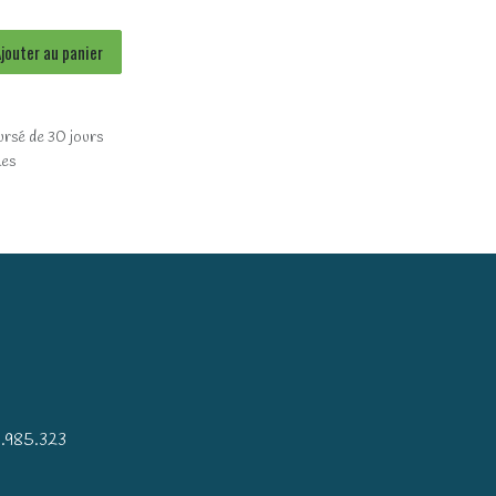
jouter au panier
ursé de 30 jours
les
)
.985.323