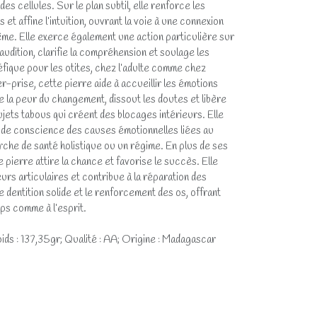
es cellules. Sur le plan subtil, elle renforce les
et affine l’intuition, ouvrant la voie à une connexion
me. Elle exerce également une action particulière sur
 l’audition, clarifie la compréhension et soulage les
néfique pour les otites, chez l’adulte comme chez
er-prise, cette pierre aide à accueillir les émotions
e la peur du changement, dissout les doutes et libère
sujets tabous qui créent des blocages intérieurs. Elle
 de conscience des causes émotionnelles liées au
che de santé holistique ou un régime. En plus de ses
e pierre attire la chance et favorise le succès. Elle
eurs articulaires et contribue à la réparation des
e dentition solide et le renforcement des os, offrant
rps comme à l’esprit.
ids : 137,35gr; Qualité : AA; Origine : Madagascar