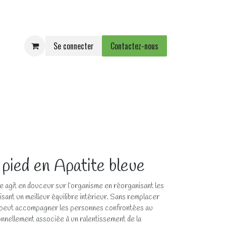
Se connecter
Contactez-nous
e
Agenda
Événements
 pied en Apatite bleue
re agit en douceur sur l’organisme en réorganisant les
risant un meilleur équilibre intérieur. Sans remplacer
le peut accompagner les personnes confrontées au
ionnellement associée à un ralentissement de la