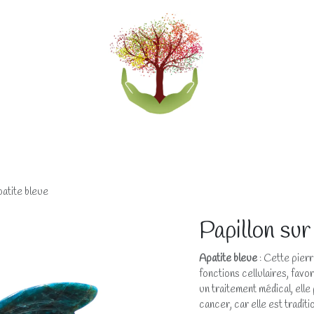
eliers
Accompagnements
Boutique lithothérapi
patite bleue
Papillon sur
Apatite bleue
: Cette pier
fonctions cellulaires, favo
un traitement médical, el
cancer, car elle est tradit