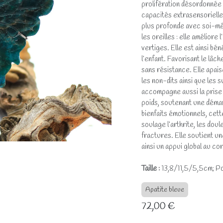
prolifération désordonnée d
capacités extrasensorielles 
plus profonde avec soi-mê
les oreilles : elle améliore
vertiges. Elle est ainsi bé
l’enfant. Favorisant le lâch
sans résistance. Elle apais
les non-dits ainsi que les 
accompagne aussi la prise
poids, soutenant une démar
bienfaits émotionnels, cett
soulage l’arthrite, les doul
fractures. Elle soutient un
ainsi un appui global au co
Taille :
13,8/11,5/5,5cm; Po
Apatite bleue
72,00
€