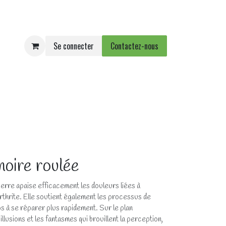
Se connecter
Contactez-nous
e
Agenda
Événements
noire roulée
ierre apaise efficacement les douleurs liées à
’arthrite. Elle soutient également les processus de
rps à se réparer plus rapidement. Sur le plan
 illusions et les fantasmes qui brouillent la perception,