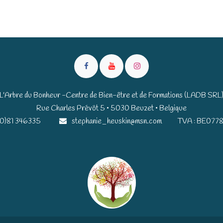
L'Arbre du Bonheur -Centre de Bien-être et de Formations (LADB SRL
Rue Charles Prévôt 5 • 5030 Beuzet • Belgique​​
(0)81 346335
stephanie_heuskin@msn.com
TVA : BE0778