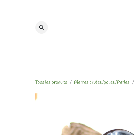
Se rendre au contenu
Accueil
Formations et At
Tous les produits
Pierres brutes/polies/Perles