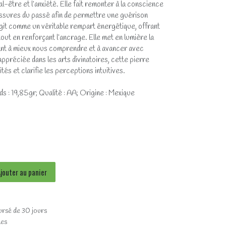
al-être et l’anxiété. Elle fait remonter à la conscience
essures du passé afin de permettre une guérison
agit comme un véritable rempart énergétique, offrant
tout en renforçant l’ancrage. Elle met en lumière la
dant à mieux nous comprendre et à avancer avec
appréciée dans les arts divinatoires, cette pierre
tés et clarifie les perceptions intuitives.
 : 19,85gr; Qualité : AA; Origine : Mexique
jouter au panier
ursé de 30 jours
les