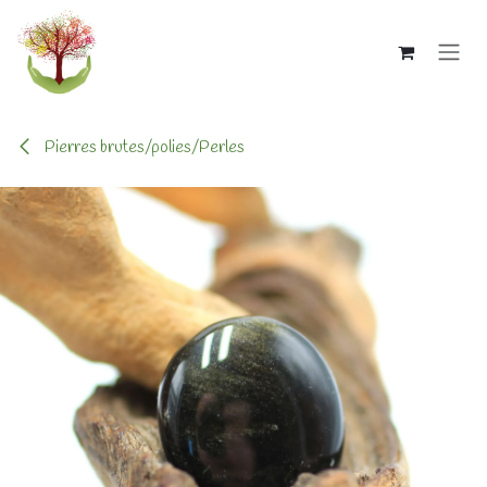
Se rendre au contenu
Pierres brutes/polies/Perles