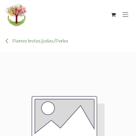
Se rendre au contenu
Pierres brutes/polies/Perles