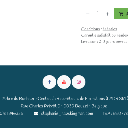
A
Conditions générales
Garantie satisfait ou rembo
Livraison : 2-3 jours ouvrab
L'Arbre du Bonheur -Centre de Bien-être et de Formations (LADB SRL
Rue Charles Prévôt 5 • 5030 Beuzet • Belgique​​
(0)81 346335
stephanie_heuskin@msn.com
TVA : BE0778