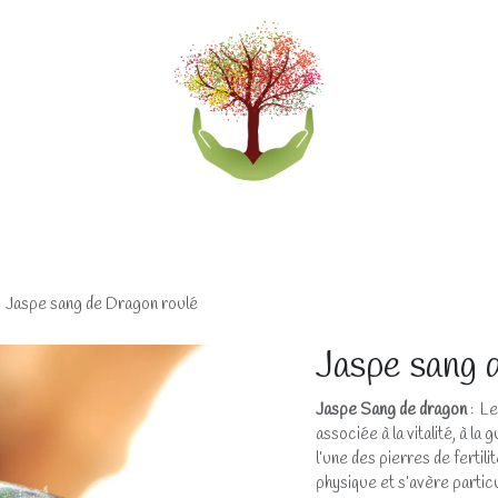
eliers
Accompagnements
Boutique lithothérapi
Jaspe sang de Dragon roulé
Jaspe sang 
Jaspe Sang de dragon
: Le
associée à la vitalité, à l
l’une des pierres de ferti
physique et s’avère partic