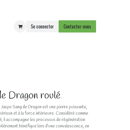
Se connecter
Contactez-nous
e
Agenda
Événements
de Dragon roulé
 Jaspe Sang de Dragon est une pierre puissante,
a guérison et à la force intérieure. Considéré comme
lité, il accompagne les processus de régénération
ulièrement bénéfique lors d’une convalescence, en