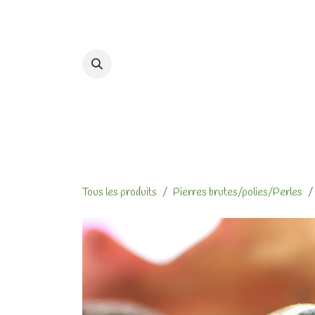
Se rendre au contenu
Accueil
Formations et At
Tous les produits
Pierres brutes/polies/Perles