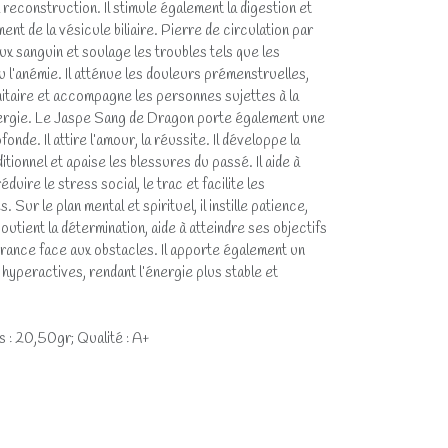
reconstruction. Il stimule également la digestion et
ent de la vésicule biliaire. Pierre de circulation par
lux sanguin et soulage les troubles tels que les
 l’anémie. Il atténue les douleurs prémenstruelles,
itaire et accompagne les personnes sujettes à la
ergie. Le Jaspe Sang de Dragon porte également une
nde. Il attire l’amour, la réussite. Il développe la
tionnel et apaise les blessures du passé. Il aide à
uire le stress social, le trac et facilite les
 Sur le plan mental et spirituel, il instille patience,
outient la détermination, aide à atteindre ses objectifs
urance face aux obstacles. Il apporte également un
yperactives, rendant l’énergie plus stable et
s : 20,50gr; Qualité : A+