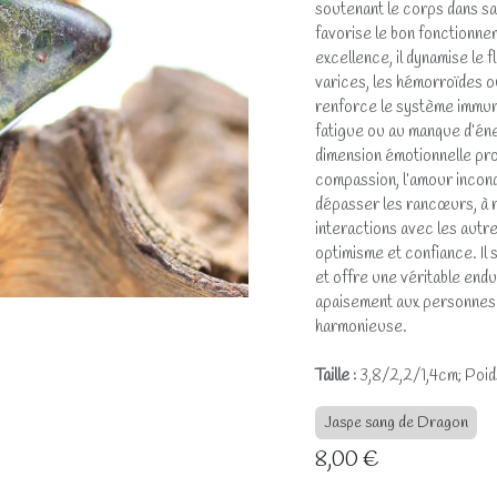
soutenant le corps dans sa 
favorise le bon fonctionnem
excellence, il dynamise le f
varices, les hémorroïdes ou
renforce le système immun
fatigue ou au manque d’én
dimension émotionnelle profo
compassion, l’amour incondi
dépasser les rancœurs, à réd
interactions avec les autres.
optimisme et confiance. Il s
et offre une véritable end
apaisement aux personnes h
harmonieuse.
Taille :
3,8/2,2/1,4cm; Poid
Jaspe sang de Dragon
8,00
€