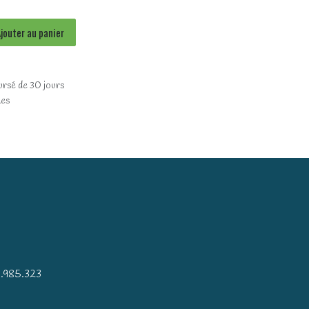
jouter au panier
ursé de 30 jours
les
)
.985.323