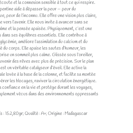
’écoute et la connexion sensible à tout ce qui respire.
erpentine aide à dépasser la peur — peur du
 peur de l’inconnu. Elle offre une vision plus claire,
e vers l’avenir. Elle nous invite à avancer sans se
alme et la pensée apaisée. Physiquement, c’est une
s dans ses équilibres essentiels. Elle contribue à
oglycémie, améliore l’assimilation du calcium et du
ité du corps. Elle apaise les sautes d’humeur, les
rise un sommeil plus calme. Glissée sous l’oreiller,
ouvenir des rêves avec plus de précision. Sur le plan
st un véritable catalyseur d’éveil. Elle active la
ale lovée à la base de la colonne, et facilite sa montée
bérer les blocages, raviver la circulation énergétique.
la confiance en la vie et protège durant les voyages,
 simplement vécus dans des environnements oppressants
s : 152,80gr; Qualité : A+; Origine : Madagascar