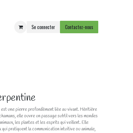
Se connecter
Contactez-nous
e
Agenda
Événements
erpentine
 est une pierre profondément liée au vivant. Héritière
chamans, elle ouvre un passage subtil vers les mondes
nimaux, les plantes et les esprits qui veillent. Elle
qui pratiquent la communication intuitive ou animale,