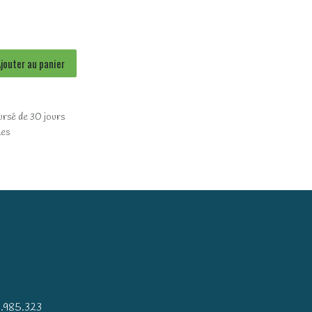
jouter au panier
ursé de 30 jours
les
)
.985.323