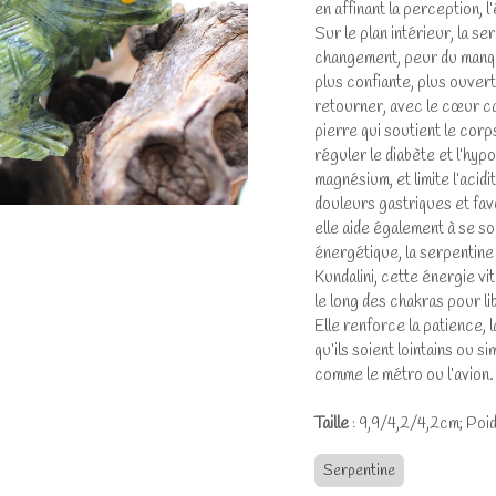
en affinant la perception, l
Sur le plan intérieur, la s
changement, peur du manque,
plus confiante, plus ouvert
retourner, avec le cœur c
pierre qui soutient le corp
réguler le diabète et l’hyp
magnésium, et limite l’acid
douleurs gastriques et favo
elle aide également à se s
énergétique, la serpentine e
Kundalini, cette énergie vit
le long des chakras pour li
Elle renforce la patience, 
qu’ils soient lointains ou
comme le métro ou l’avion.
Taille
: 9,9/4,2/4,2cm; Poid
Serpentine