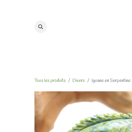
Se rendre au contenu
Accueil
Formations et At
Tous les produits
Divers
Iguane en Serpentine