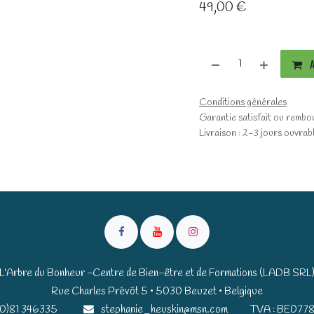
49,00
€
A
Conditions générales
Garantie satisfait ou rembo
Livraison : 2-3 jours ouvrab
L'Arbre du Bonheur -Centre de Bien-être et de Formations (LADB SRL
Rue Charles Prévôt 5 • 5030 Beuzet • Belgique​​
(0)81 346335
stephanie_heuskin@msn.com
TVA : BE0778