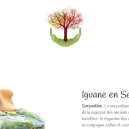
eliers
Accompagnements
Boutique lithothérapi
Iguane en S
Serpentine
: La serpentine
de la sagesse des anciens 
invisibles : le royaume des a
accompagne celles et ceux 