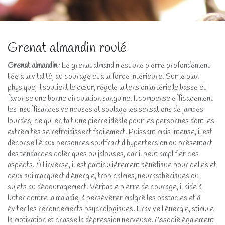
Grenat almandin roulé
Grenat almandin
: Le grenat almandin est une pierre profondément
liée à la vitalité, au courage et à la force intérieure. Sur le plan
physique, il soutient le cœur, régule la tension artérielle basse et
favorise une bonne circulation sanguine. Il compense efficacement
les insuffisances veineuses et soulage les sensations de jambes
lourdes, ce qui en fait une pierre idéale pour les personnes dont les
extrémités se refroidissent facilement. Puissant mais intense, il est
déconseillé aux personnes souffrant d’hypertension ou présentant
des tendances colériques ou jalouses, car il peut amplifier ces
aspects. À l’inverse, il est particulièrement bénéfique pour celles et
ceux qui manquent d’énergie, trop calmes, neurasthéniques ou
sujets au découragement. Véritable pierre de courage, il aide à
lutter contre la maladie, à persévérer malgré les obstacles et à
éviter les renoncements psychologiques. Il ravive l’énergie, stimule
la motivation et chasse la dépression nerveuse. Associé également