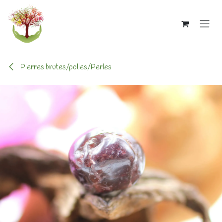
Se rendre au contenu
Pierres brutes/polies/Perles