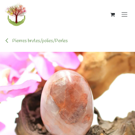
Se rendre au contenu
Pierres brutes/polies/Perles