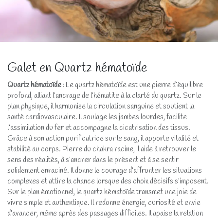
Galet en Quartz hématoïde
Quartz hématoïde
: Le quartz hématoïde est une pierre d’équilibre
profond, alliant l’ancrage de l’hématite à la clarté du quartz. Sur le
plan physique, il harmonise la circulation sanguine et soutient la
santé cardiovasculaire. Il soulage les jambes lourdes, facilite
l’assimilation du fer et accompagne la cicatrisation des tissus.
Grâce à son action purificatrice sur le sang, il apporte vitalité et
stabilité au corps. Pierre du chakra racine, il aide à retrouver le
sens des réalités, à s’ancrer dans le présent et à se sentir
solidement enraciné. Il donne le courage d’affronter les situations
complexes et attire la chance lorsque des choix décisifs s’imposent.
Sur le plan émotionnel, le quartz hématoïde transmet une joie de
vivre simple et authentique. Il redonne énergie, curiosité et envie
d’avancer, même après des passages difficiles. Il apaise la relation