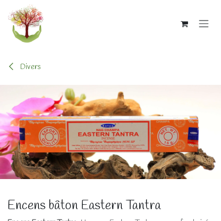
Se rendre au contenu
Divers
Encens bâton Eastern Tantra