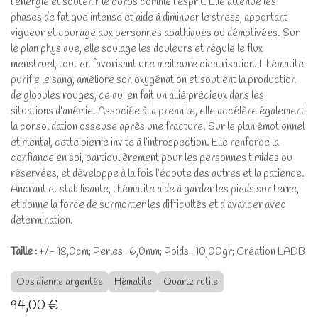
l’énergie et soutenir le corps comme l’esprit. Elle atténue les
phases de fatigue intense et aide à diminuer le stress, apportant
vigueur et courage aux personnes apathiques ou démotivées. Sur
le plan physique, elle soulage les douleurs et régule le flux
menstruel, tout en favorisant une meilleure cicatrisation. L’hématite
purifie le sang, améliore son oxygénation et soutient la production
de globules rouges, ce qui en fait un allié précieux dans les
situations d’anémie. Associée à la prehnite, elle accélère également
la consolidation osseuse après une fracture. Sur le plan émotionnel
et mental, cette pierre invite à l’introspection. Elle renforce la
confiance en soi, particulièrement pour les personnes timides ou
réservées, et développe à la fois l’écoute des autres et la patience.
Ancrant et stabilisante, l’hématite aide à garder les pieds sur terre,
et donne la force de surmonter les difficultés et d’avancer avec
détermination.
Taille :
+/- 18,0cm; Perles : 6,0mm; Poids : 10,00gr; Création LADB
Obsidienne argentée
Hématite
Quartz rutile
94,00
€