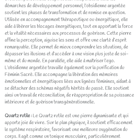
démarches de développement personnel, l’obsidienne argentée
soutient les phases de transformation et de remise en question.
Utilisée en accompagnement thérapeutique ou énergétique, elle
aide à libérer les blocages énergétiques, tout en apportant la force
et la vitalité nécessaires aux processus de guérison. Cette pierre
affine la perception, aiguise les sens et offre une clarté d’esprit
remarquable. Elle permet de mieux comprendre les situations, de
dépasser les illusions et d’accéder à une vision plus juste de soi-
même et du monde. En parallèle, elle aide à maîtriser l’ego.
L’obsidienne argentée travaille également sur la purification du
Féminin Sacré. Elle accompagne la libération des mémoires
émotionnelles et énergétiques liées aux lignées féminines, aidant à
se détacher des schémas négatifs hérités du passé. Elle soutient
ainsi un travail de réconciliation, de réappropriation de sa puissance
intérieure et de guérison transgénérationnelle.
Quartz rutile
:
Le Quartz rutile est une pierre dynamisante et qui
apporte joie de vivre. Sur le plan physique, il soutient efficacement
le système respiratoire, favorisant une meilleure oxygénation du
corps. Il agit comme un tonique musculaire, particulièrement