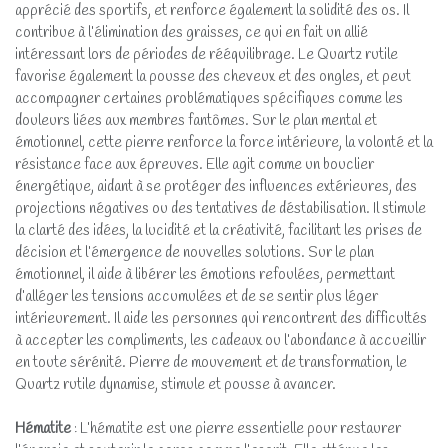
apprécié des sportifs, et renforce également la solidité des os. Il
contribue à l’élimination des graisses, ce qui en fait un allié
intéressant lors de périodes de rééquilibrage. Le Quartz rutile
favorise également la pousse des cheveux et des ongles, et peut
accompagner certaines problématiques spécifiques comme les
douleurs liées aux membres fantômes. Sur le plan mental et
émotionnel, cette pierre renforce la force intérieure, la volonté et la
résistance face aux épreuves. Elle agit comme un bouclier
énergétique, aidant à se protéger des influences extérieures, des
projections négatives ou des tentatives de déstabilisation. Il stimule
la clarté des idées, la lucidité et la créativité, facilitant les prises de
décision et l’émergence de nouvelles solutions. Sur le plan
émotionnel, il aide à libérer les émotions refoulées, permettant
d’alléger les tensions accumulées et de se sentir plus léger
intérieurement. Il aide les personnes qui rencontrent des difficultés
à accepter les compliments, les cadeaux ou l’abondance à accueillir
en toute sérénité. Pierre de mouvement et de transformation, le
Quartz rutile dynamise, stimule et pousse à avancer.
Hématite
: L’hématite est une pierre essentielle pour restaurer