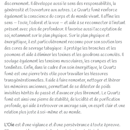
discernement. Il développe aussi le sens des responsabilités, la
générosité et l’ouverture aux autres. Le Quartz fumé renforce
également la conscience du corps et du monde vivant. Il affine les
sens — l’ouïe, l’odorat et la vue — et aide à se reconnecter à l’instant
présent avec plus de profondeur. Il favorise aussi l’acceptation de
soi, notamment sur le plan physique. Sur le plan physique et
énergétique, il est particulièrement reconnu pour son soutien lors
des cures de sevrage tabagique : il protège les bronches et les
poumons et aide à éliminer les toxines et les goudrons accumulés. Il
soulage également les tensions musculaires, les crampes et les
tendinites. Enfin, dans le cadre d’un soin énergétique, le Quartz
fumé est une pierre très utile pour travailler les blessures
transgénérationnelles. Il aide à faire remonter, nettoyer et libérer
les mémoires anciennes, permettant de se délester de poids
invisibles hérités du passé et d’avancer plus librement. Le Quartz
fumé est ainsi une pierre de stabilité, de lucidité et de purification
profonde, qui aide à retrouver un ancrage sain, un esprit clair et une
relation plus juste à soi-même et au monde.
L'Oie
est d'une vigilance et d'une persévérance à toute épreuve.