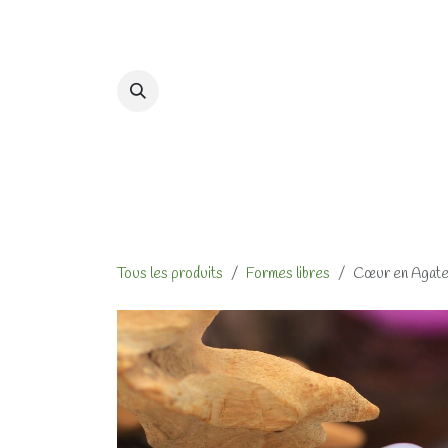
Se rendre au contenu
Accueil
Formations et At
Tous les produits
Formes libres
Cœur en Agate