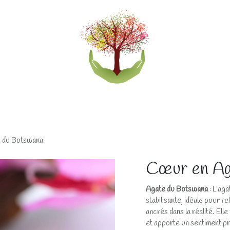
eliers
Accompagnements
Boutique lithothérapi
 du Botswana
Cœur en Ag
Agate du Botswana
: L’ag
stabilisante, idéale pour r
ancrés dans la réalité. Elle 
et apporte un sentiment pr