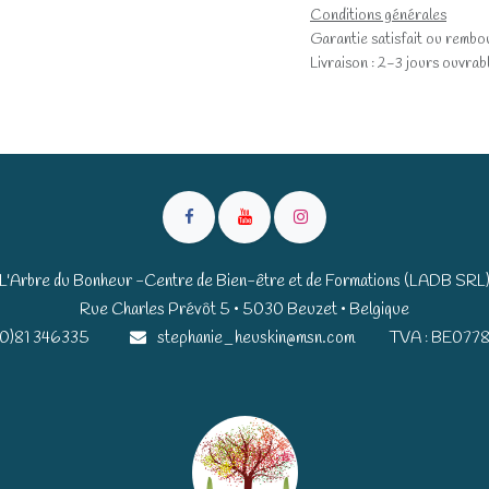
Conditions générales
Garantie satisfait ou rembo
Livraison : 2-3 jours ouvrab
L'Arbre du Bonheur -Centre de Bien-être et de Formations (LADB SRL
Rue Charles Prévôt 5 • 5030 Beuzet • Belgique​​
(0)81 346335
stephanie_heuskin@msn.com
TVA : BE0778