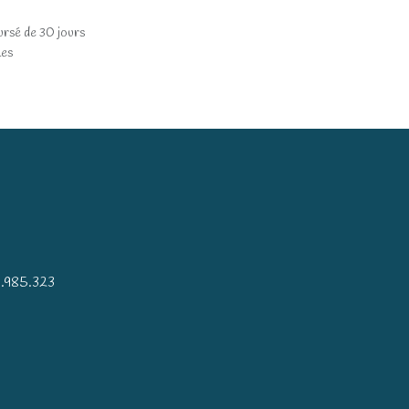
ursé de 30 jours
les
)
.985.323