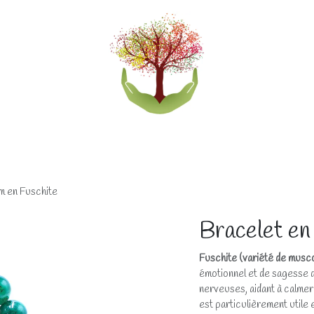
eliers
Accompagnements
Boutique lithothérapi
m en Fuschite
Bracelet en
Fuschite (variété de musco
émotionnel et de sagesse d
nerveuses, aidant à calmer 
est particulièrement utile