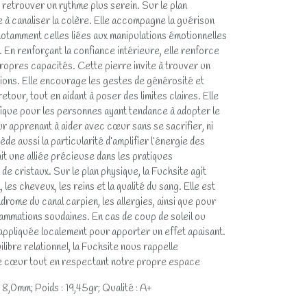
 retrouver un rythme plus serein. Sur le plan
e à canaliser la colère. Elle accompagne la guérison
notamment celles liées aux manipulations émotionnelles
 En renforçant la confiance intérieure, elle renforce
opres capacités. Cette pierre invite à trouver un
ations. Elle encourage les gestes de générosité et
etour, tout en aidant à poser des limites claires. Elle
ique pour les personnes ayant tendance à adopter le
ur apprenant à aider avec cœur sans se sacrifier, ni
ède aussi la particularité d’amplifier l’énergie des
ait une alliée précieuse dans les pratiques
 de cristaux. Sur le plan physique, la Fuchsite agit
les cheveux, les reins et la qualité du sang. Elle est
drome du canal carpien, les allergies, ainsi que pour
flammations soudaines. En cas de coup de soleil ou
e appliquée localement pour apporter un effet apaisant.
libre relationnel, la Fuchsite nous rappelle
 le cœur tout en respectant notre propre espace
 8,0mm; Poids : 19,45gr; Qualité : A+