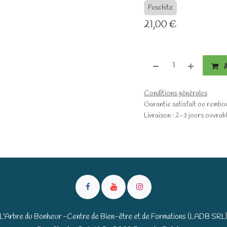
Fuschite
21,00
€
A
Conditions générales
Garantie satisfait ou rembo
Livraison : 2-3 jours ouvrab
L'Arbre du Bonheur -Centre de Bien-être et de Formations (LADB SRL