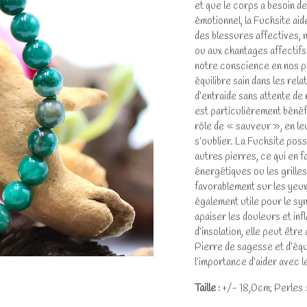
et que le corps a besoin de
émotionnel, la Fuchsite aid
des blessures affectives, 
ou aux chantages affectifs.
notre conscience en nos pr
équilibre sain dans les rel
d’entraide sans attente de r
est particulièrement bénéf
rôle de « sauveur », en le
s’oublier. La Fuchsite poss
autres pierres, ce qui en f
énergétiques ou les grilles
favorablement sur les yeux, 
également utile pour le syn
apaiser les douleurs et in
d’insolation, elle peut êtr
Pierre de sagesse et d’équi
l’importance d’aider avec
Taille :
+/- 18,0cm; Perles :