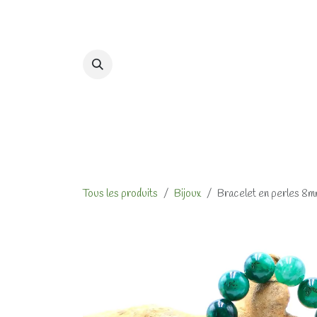
Se rendre au contenu
Accueil
Formations et At
Tous les produits
Bijoux
Bracelet en perles 8m