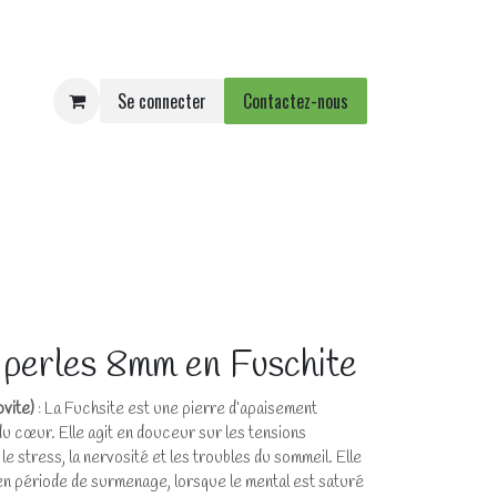
Se connecter
Contactez-nous
e
Agenda
Événements
 perles 8mm en Fuschite
vite)
: La Fuchsite est une pierre d’apaisement
u cœur. Elle agit en douceur sur les tensions
le stress, la nervosité et les troubles du sommeil. Elle
 en période de surmenage, lorsque le mental est saturé