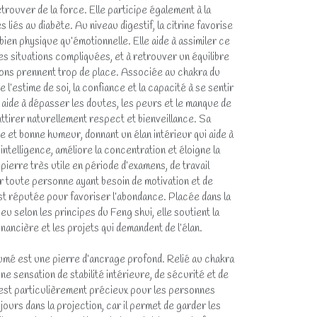
retrouver de la force. Elle participe également à la
 liés au diabète. Au niveau digestif, la citrine favorise
bien physique qu’émotionnelle. Elle aide à assimiler ce
 les situations compliquées, et à retrouver un équilibre
ions prennent trop de place. Associée au chakra du
e l’estime de soi, la confiance et la capacité à se sentir
e aide à dépasser les doutes, les peurs et le manque de
attirer naturellement respect et bienveillance. Sa
ie et bonne humeur, donnant un élan intérieur qui aide à
l’intelligence, améliore la concentration et éloigne la
pierre très utile en période d’examens, de travail
ur toute personne ayant besoin de motivation et de
est réputée pour favoriser l’abondance. Placée dans la
eu selon les principes du Feng shui, elle soutient la
inancière et les projets qui demandent de l’élan.
umé est une pierre d’ancrage profond. Relié au chakra
une sensation de stabilité intérieure, de sécurité et de
 est particulièrement précieux pour les personnes
ours dans la projection, car il permet de garder les