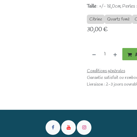
Taille
: +/- 18,0cm; Perles
Citrine
Quartz fumé
C
30,00
€
A
Conditions générales
Garantie satisfait ou rembo
Livraison : 2-3 jours ouvrab