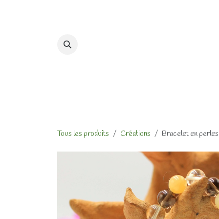
Se rendre au contenu
Accueil
Formations et At
Tous les produits
Créations
Bracelet en perles