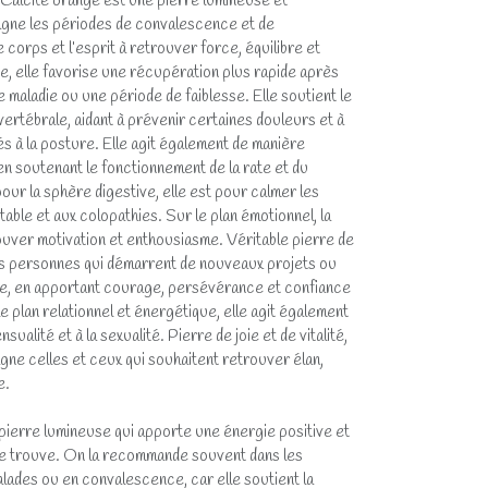
 Calcite orange est une pierre lumineuse et
agne les périodes de convalescence et de
e corps et l’esprit à retrouver force, équilibre et
que, elle favorise une récupération plus rapide après
 maladie ou une période de faiblesse. Elle soutient le
vertébrale, aidant à prévenir certaines douleurs et à
iés à la posture. Elle agit également de manière
en soutenant le fonctionnement de la rate et du
our la sphère digestive, elle est pour calmer les
itable et aux colopathies. Sur le plan émotionnel, la
ouver motivation et enthousiasme. Véritable pierre de
es personnes qui démarrent de nouveaux projets ou
lle, en apportant courage, persévérance et confiance
e plan relationnel et énergétique, elle agit également
nsualité et à la sexualité. Pierre de joie et de vitalité,
ne celles et ceux qui souhaitent retrouver élan,
e.
e pierre lumineuse qui apporte une énergie positive et
 se trouve. On la recommande souvent dans les
ades ou en convalescence, car elle soutient la