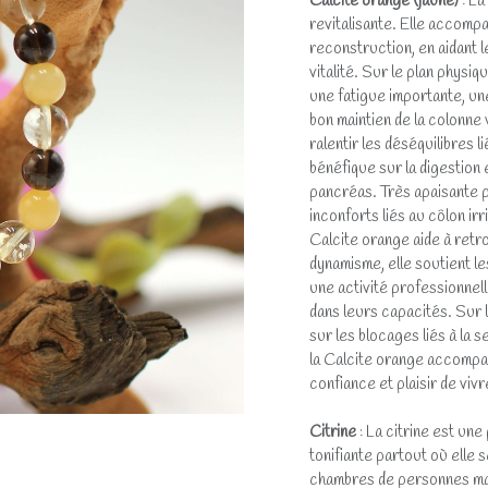
Calcite orange (jaune)
: La
revitalisante. Elle accomp
reconstruction, en aidant l
vitalité. Sur le plan physi
une fatigue importante, une
bon maintien de la colonne 
ralentir les déséquilibres l
bénéfique sur la digestion 
pancréas. Très apaisante p
inconforts liés au côlon irr
Calcite orange aide à retr
dynamisme, elle soutient l
une activité professionne
dans leurs capacités. Sur l
sur les blocages liés à la se
la Calcite orange accompag
confiance et plaisir de vivr
Citrine
: La citrine est un
tonifiante partout où elle
chambres de personnes mal