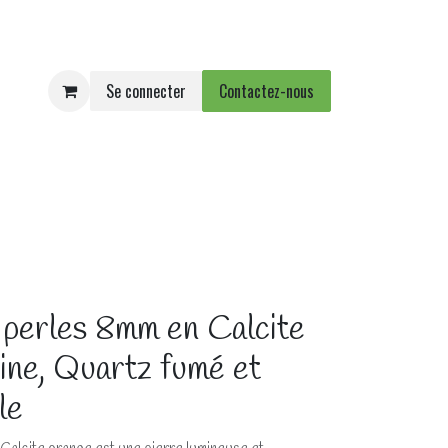
Se connecter
Contactez-nous
e
Agenda
Événements
 perles 8mm en Calcite
rine, Quartz fumé et
le