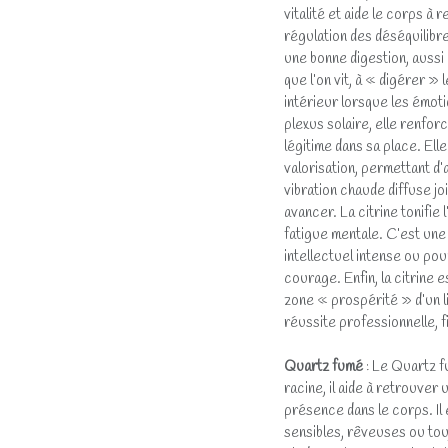
vitalité et aide le corps à 
régulation des déséquilibres
une bonne digestion, aussi 
que l’on vit, à « digérer »
intérieur lorsque les émot
plexus solaire, elle renforc
légitime dans sa place. Ell
valorisation, permettant d’
vibration chaude diffuse jo
avancer. La citrine tonifie 
fatigue mentale. C’est une 
intellectuel intense ou po
courage. Enfin, la citrine 
zone « prospérité » d’un li
réussite professionnelle, f
Quartz fumé
: Le Quartz f
racine, il aide à retrouver 
présence dans le corps. Il
sensibles, rêveuses ou touj