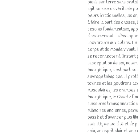
pieds sur terre sans brutal
agit comme un véritable pur
peurs irrationnelles, les a
à faire la part des choses, 
besoins fondamentaux, appor
discernement. Il développe 
l’ouverture aux autres. L
corps et du monde vivant. Il
se reconnecter à l’instant 
l’acceptation de soi, notam
énergétique, il est partic
sevrage tabagique : il prot
toxines et les goudrons ac
musculaires, les crampes et
énergétique, le Quartz fumé
blessures transgénérationne
mémoires anciennes, permet
passé et d’avancer plus li
stabilité, de lucidité et de
sain, un esprit clair et un