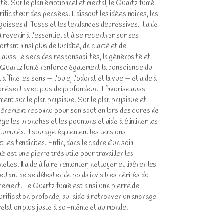
ité. Sur le plan émotionnel et mental, le Quartz fumé
ificateur des pensées. Il dissout les idées noires, les
ngoisses diffuses et les tendances dépressives. Il aide
à revenir à l’essentiel et à se recentrer sur ses
tant ainsi plus de lucidité, de clarté et de
aussi le sens des responsabilités, la générosité et
e Quartz fumé renforce également la conscience du
 affine les sens — l’ouïe, l’odorat et la vue — et aide à
présent avec plus de profondeur. Il favorise aussi
ment sur le plan physique. Sur le plan physique et
ulièrement reconnu pour son soutien lors des cures de
ège les bronches et les poumons et aide à éliminer les
cumulés. Il soulage également les tensions
 les tendinites. Enfin, dans le cadre d’un soin
 est une pierre très utile pour travailler les
lles. Il aide à faire remonter, nettoyer et libérer les
tant de se délester de poids invisibles hérités du
brement. Le Quartz fumé est ainsi une pierre de
 purification profonde, qui aide à retrouver un ancrage
e relation plus juste à soi-même et au monde.