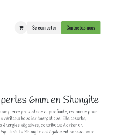
Se connecter
Contactez-nous
e
Agenda
Événements
 perles 6mm en Shungite
 une pierre protectrice et purifiante, reconnue pour
n véritable bouclier énergétique. Elle absorbe,
es énergies négatives, contribuant à créer un
 équilibré. La Shungite est également connue pour