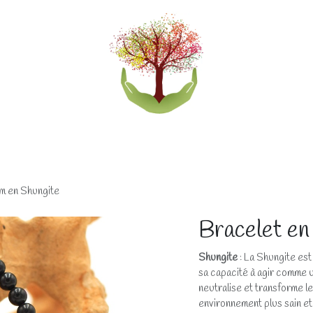
eliers
Accompagnements
Boutique lithothérapi
m en Shungite
Bracelet en
Shungite
: La Shungite est
sa capacité à agir comme u
neutralise et transforme l
environnement plus sain et