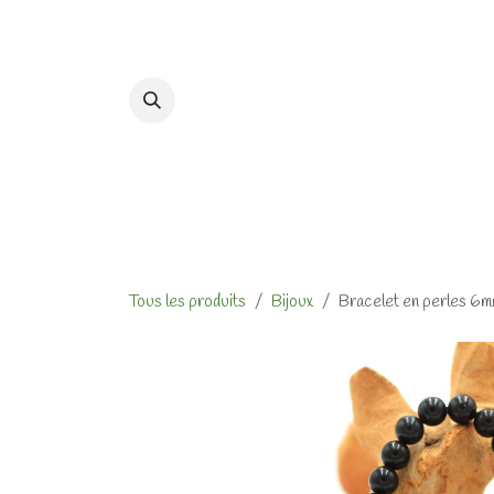
Se rendre au contenu
Accueil
Formations et At
Tous les produits
Bijoux
Bracelet en perles 6m