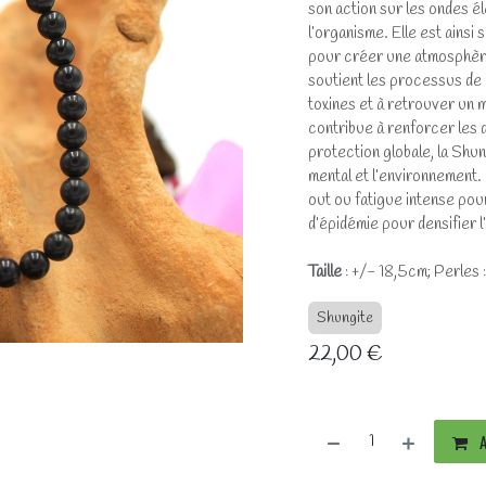
son action sur les ondes él
l’organisme. Elle est ainsi 
pour créer une atmosphère
soutient les processus de d
toxines et à retrouver un mei
contribue à renforcer les d
protection globale, la Shun
mental et l’environnement.
out ou fatigue intense pou
d’épidémie pour densifier l
Taille
: +/- 18,5cm; Perles :
Shungite
22,00
€
A