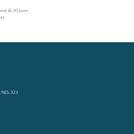
ursé de 30 jours
les
)
.985.323