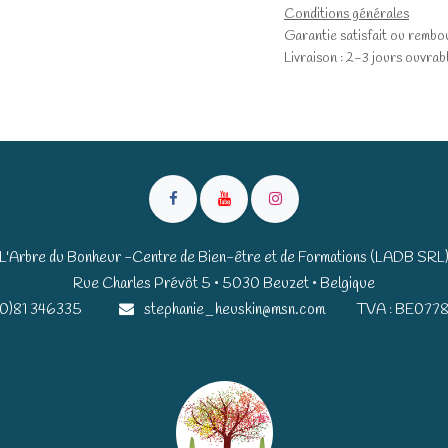
Conditions générales
Garantie satisfait ou rembo
Livraison : 2-3 jours ouvrab
L'Arbre du Bonheur -Centre de Bien-être et de Formations (LADB SRL
Rue Charles Prévôt 5 • 5030 Beuzet • Belgique​​
(0)81 346335
stephanie_heuskin@msn.com
TVA : BE0778