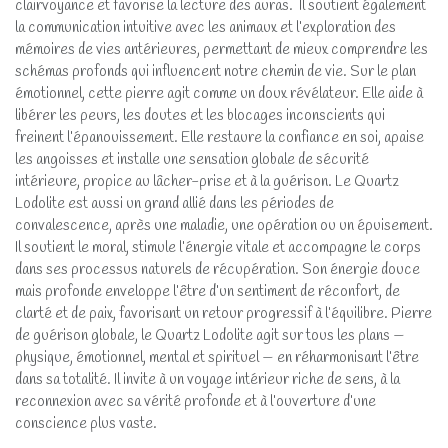
clairvoyance et favorise la lecture des auras. Il soutient également
la communication intuitive avec les animaux et l’exploration des
mémoires de vies antérieures, permettant de mieux comprendre les
schémas profonds qui influencent notre chemin de vie. Sur le plan
émotionnel, cette pierre agit comme un doux révélateur. Elle aide à
libérer les peurs, les doutes et les blocages inconscients qui
freinent l’épanouissement. Elle restaure la confiance en soi, apaise
les angoisses et installe une sensation globale de sécurité
intérieure, propice au lâcher-prise et à la guérison. Le Quartz
Lodolite est aussi un grand allié dans les périodes de
convalescence, après une maladie, une opération ou un épuisement.
Il soutient le moral, stimule l’énergie vitale et accompagne le corps
dans ses processus naturels de récupération. Son énergie douce
mais profonde enveloppe l’être d’un sentiment de réconfort, de
clarté et de paix, favorisant un retour progressif à l’équilibre. Pierre
de guérison globale, le Quartz Lodolite agit sur tous les plans —
physique, émotionnel, mental et spirituel — en réharmonisant l’être
dans sa totalité. Il invite à un voyage intérieur riche de sens, à la
reconnexion avec sa vérité profonde et à l’ouverture d’une
conscience plus vaste.