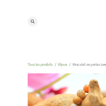
Se rendre au contenu
Accueil
Formations et At
Tous les produits
Bijoux
Bracelet en perles 6mm