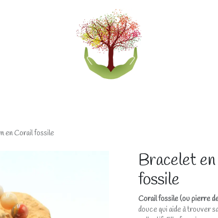
eliers
Accompagnements
Boutique lithothérapi
 en Corail fossile
Bracelet en
fossile
Corail fossile (ou pierre 
douce qui aide à trouver sa