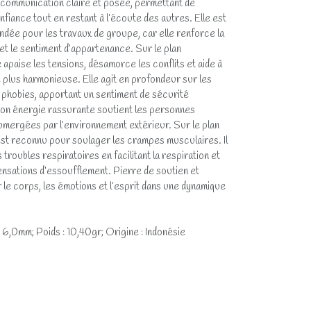
ne communication claire et posée, permettant de
fiance tout en restant à l’écoute des autres. Elle est
dée pour les travaux de groupe, car elle renforce la
 et le sentiment d’appartenance. Sur le plan
e apaise les tensions, désamorce les conflits et aide à
plus harmonieuse. Elle agit en profondeur sur les
s phobies, apportant un sentiment de sécurité
. Son énergie rassurante soutient les personnes
bmergées par l’environnement extérieur. Sur le plan
 est reconnu pour soulager les crampes musculaires. Il
roubles respiratoires en facilitant la respiration et
sensations d’essoufflement. Pierre de soutien et
ier le corps, les émotions et l’esprit dans une dynamique
: 6,0mm; Poids : 10,40gr; Origine : Indonésie