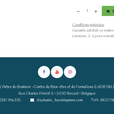
A
Conditions générales
Garantie satisfait ou rembo
Livraison : 2-3 jours ouvrab
L'Arbre du Bonheur -Centre de Bien-être et de Formations (LADB SRL
Rue Charles Prévôt 5 • 5030 Beuzet • Belgique​​
(0)81 346335
stephanie_heuskin@msn.com
TVA : BE0778