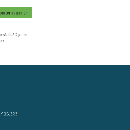
jouter au panier
ursé de 30 jours
les
)
.985.323