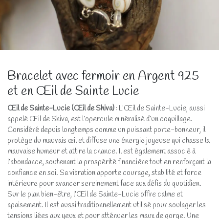
Bracelet avec fermoir en Argent 925
et en Œil de Sainte Lucie
Œil de Sainte-Lucie (Œil de Shiva)
: L’Œil de Sainte-Lucie, aussi
appelé Œil de Shiva, est l’opercule minéralisé d’un coquillage.
Considéré depuis longtemps comme un puissant porte-bonheur, il
protège du mauvais œil et diffuse une énergie joyeuse qui chasse la
mauvaise humeur et attire la chance. Il est également associé à
l’abondance, soutenant la prospérité financière tout en renforçant la
confiance en soi. Sa vibration apporte courage, stabilité et force
intérieure pour avancer sereinement face aux défis du quotidien.
Sur le plan bien-être, l’Œil de Sainte-Lucie offre calme et
apaisement. Il est aussi traditionnellement utilisé pour soulager les
tensions liées aux yeux et pour atténuer les maux de gorge. Une