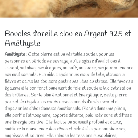
Boucles d'oreille clou en Argent 925 et
Améthyste
Améthyste
: Cette pierre est un véritable soutien pour les
personnes en période de sevrage, qu’il s’agisse d’addictions à
l’alcool, au tabac, aux drogues, au café, au sucre, aux jeux ou encore
aux médicaments. Elle aide à apaiser les maux de tête, atténue la
fièvre et calme les douleurs gastriques liées au stress. Elle favorise
également le bon fonctionnement du foie et soutient la cicatrisation
des brûlures. Sur le plan émotionnel et énergétique, cette pierre
permet de réguler les excès obsessionnels d’ordre sexuel et
d’apaiser les débordements émotionnels. Placée dans une pièce,
elle purifie l’atmosphère, apporte détente, paix intérieure et diffuse
une énergie positive. Elle facilite un sommeil profond et calme,
améliore la conscience des rêves et aide à dissiper cauchemars,
angoisses et colères. Elle relâche les tensions musculaires,