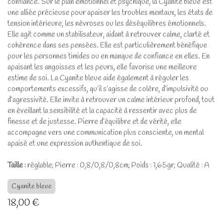
confiance. Sur le plan émotionnel et psychique, la Cyanite bleue est
une alliée précieuse pour apaiser les troubles mentaux, les états de
tension intérieure, les névroses ou les déséquilibres émotionnels.
Elle agit comme un stabilisateur, aidant à retrouver calme, clarté et
cohérence dans ses pensées. Elle est particulièrement bénéfique
pour les personnes timides ou en manque de confiance en elles. En
apaisant les angoisses et les peurs, elle favorise une meilleure
estime de soi. La Cyanite bleue aide également à réguler les
comportements excessifs, qu’il s’agisse de colère, d’impulsivité ou
d’agressivité. Elle invite à retrouver un calme intérieur profond, tout
en éveillant la sensibilité et la capacité à ressentir avec plus de
finesse et de justesse. Pierre d’équilibre et de vérité, elle
accompagne vers une communication plus consciente, un mental
apaisé et une expression authentique de soi.
Taille :
réglable; Pierre : 0,8/0,8/0,8cm; Poids : 1,65gr; Qualité : A
Cyanite bleue
18,00
€