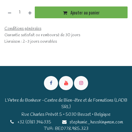
Ajouter au panier
Conditions générales
Garantie satisfait ou remboursé de 30 jours
Livraison : 2-3 jours ouvrables
L'Arbre du Bonheur -Centre de Bien-être et de Formations (LADB
SRL)
Rue Charles Prévôt 5 • 5030 Beuzet • Belgique​​
+32 (0)81 346335
stephanie_heuskin@msn.com
TVA : BE0778.985.323