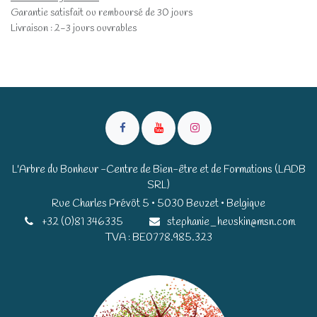
Garantie satisfait ou remboursé de 30 jours
Livraison : 2-3 jours ouvrables
L'Arbre du Bonheur -Centre de Bien-être et de Formations (LADB
SRL)
Rue Charles Prévôt 5 • 5030 Beuzet • Belgique​​
+32 (0)81 346335
stephanie_heuskin@msn.com
TVA : BE0778.985.323