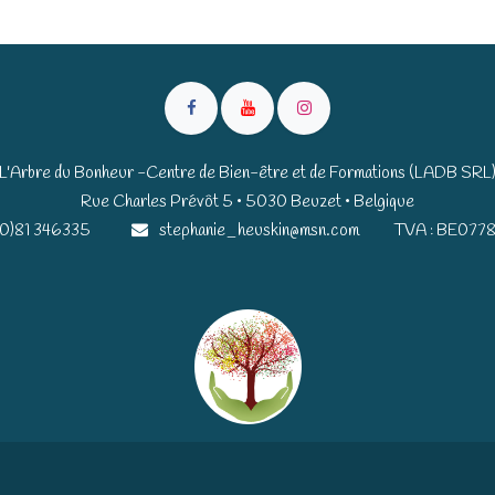
L'Arbre du Bonheur -Centre de Bien-être et de Formations (LADB SRL
Rue Charles Prévôt 5 • 5030 Beuzet • Belgique​​
(0)81 346335
stephanie_heuskin@msn.com
TVA : BE0778