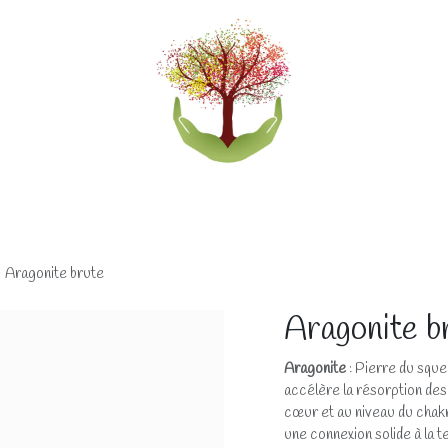
eliers
Accompagnements
Boutique lithothérapi
Aragonite brute
Aragonite b
Aragonite
: Pierre du squel
accélère la résorption des 
cœur et au niveau du chakra
une connexion solide à la 