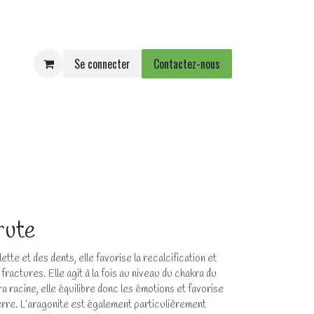
Se connecter
Contactez-nous
e
Agenda
Événements
rute
ette et des dents, elle favorise la recalcification et
fractures. Elle agit à la fois au niveau du chakra du
 racine, elle équilibre donc les émotions et favorise
terre. L’aragonite est également particulièrement