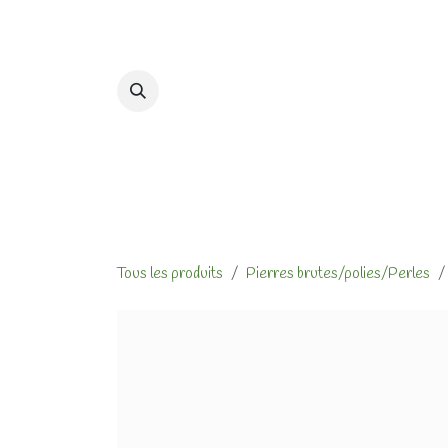
Se rendre au contenu
Accueil
Formations et At
Tous les produits
Pierres brutes/polies/Perles