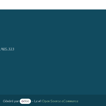
)
.985.323
Généré par
- Le #1
Open Source eCommerce