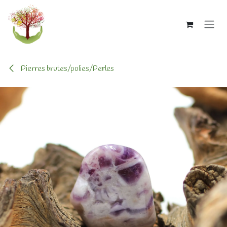
Se rendre au contenu
Pierres brutes/polies/Perles