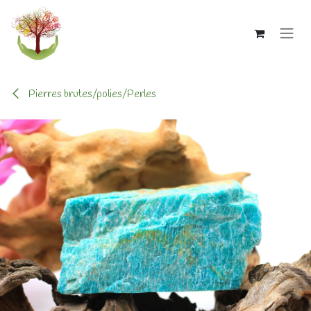
Se rendre au contenu
Pierres brutes/polies/Perles