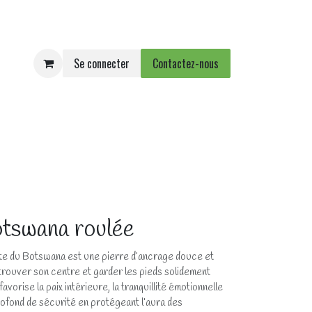
Se connecter
Contactez-nous
e
Agenda
Événements
tswana roulée
ate du Botswana est une pierre d’ancrage douce et
etrouver son centre et garder les pieds solidement
favorise la paix intérieure, la tranquillité émotionnelle
ofond de sécurité en protégeant l’aura des