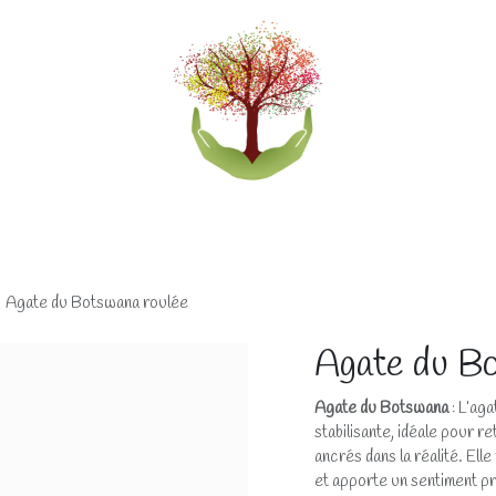
eliers
Accompagnements
Boutique lithothérapi
Agate du Botswana roulée
Agate du Bo
Agate du Botswana
: L’ag
stabilisante, idéale pour r
ancrés dans la réalité. Elle 
et apporte un sentiment pr