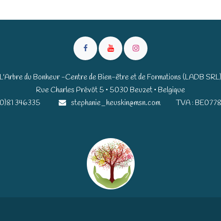
L'Arbre du Bonheur -Centre de Bien-être et de Formations (LADB SRL
Rue Charles Prévôt 5 • 5030 Beuzet • Belgique​​
(0)81 346335
stephanie_heuskin@msn.com
TVA : BE0778