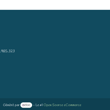
)
.985.323
Généré par
- Le #1
Open Source eCommerce