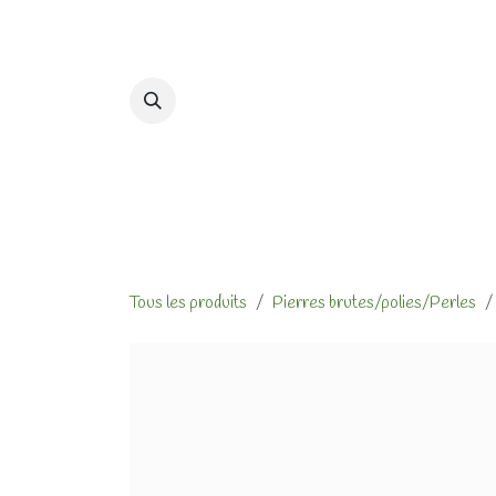
Se rendre au contenu
Accueil
Formations et At
Tous les produits
Pierres brutes/polies/Perles